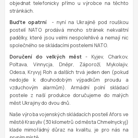
objednat telefonicky přímo u výrobce na těchto
stránkách.
Buďte opatrní
- nyní na Ukrajině pod rouškou
postelí NATO prodává mnoho stránek nekvalitní
padělky, které jsou velmi nespolehlivé a nemají nic
společného se skládacími postelemi NATO.
Doručení do velkých měst
- Kyjev, Charkov,
Poltava, Vinnycja, Dněpr, Záporoží, Mykolajiv,
Odesa, Kryvyj Roh a dalších trvá jeden den (pokud
nedojde k dlouhodobým výpadkům proudu a
vzduchovým alarmům). Armádní polní skládací
postele z naší produkce doručujeme do malých
měst Ukrajiny do dvou dnů.
Naše výroba vojenských skládacích postelí Afors ve
městě Krasyliv (30 kilometrů od města Chmelnyckyj)
klade mimořádný důraz na kvalitu, je pro nás na
prvním místě.