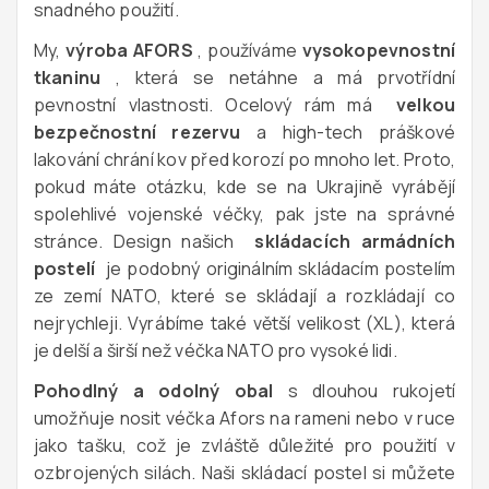
snadného použití.
My,
výroba AFORS
, používáme
vysokopevnostní
tkaninu
, která se netáhne a má prvotřídní
pevnostní vlastnosti. Ocelový rám má
velkou
bezpečnostní rezervu
a high-tech práškové
lakování chrání kov před korozí po mnoho let. Proto,
pokud máte otázku, kde se na Ukrajině vyrábějí
spolehlivé vojenské véčky, pak jste na správné
stránce. Design našich
skládacích armádních
postelí
je podobný originálním skládacím postelím
ze zemí NATO, které se skládají a rozkládají co
nejrychleji. Vyrábíme také větší velikost (XL), která
je delší a širší než véčka NATO pro vysoké lidi.
Pohodlný a odolný obal
s dlouhou rukojetí
umožňuje nosit véčka Afors na rameni nebo v ruce
jako tašku, což je zvláště důležité pro použití v
ozbrojených silách. Naši skládací postel si můžete