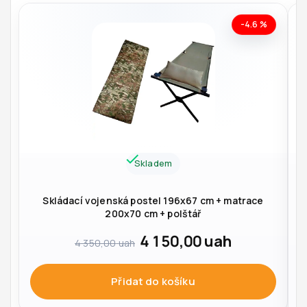
-4.6 %
Skladem
Skládací vojenská postel 196x67 cm + matrace
200x70 cm + polštář
4 150,00
uah
4 350,00
uah
Přidat do košíku