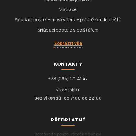
Matrace
Skládací postel + moskytiéra + pláštěnka do deště
Skládací postele s polštářem
Zobrazit vše
KONTAKTY
+38 (095) 171 41 47
V kontaktu:
Bez víkendů: od 7:00 do 22:00
PŘEDPLATNÉ
Dostávejte pouze užitečné články!