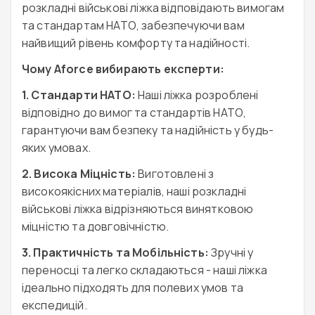
розкладні військові ліжка відповідають вимогам
та стандартам НАТО, забезпечуючи вам
найвищий рівень комфорту та надійності.
Чому Aforce вибирають експерти:
1. Стандарти НАТО:
Наші ліжка розроблені
відповідно до вимог та стандартів НАТО,
гарантуючи вам безпеку та надійність у будь-
яких умовах.
2. Висока Міцність:
Виготовлені з
високоякісних матеріалів, наші розкладні
військові ліжка відрізняються винятковою
міцністю та довговічністю.
3. Практичність та Мобільність:
Зручні у
переносці та легко складаються - наші ліжка
ідеально підходять для полевих умов та
експедицій.