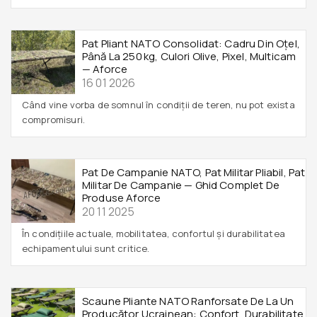
Pat Pliant NATO Consolidat: Cadru Din Oțel,
Până La 250 Kg, Culori Olive, Pixel, Multicam
— Aforce
16 01 2026
Când vine vorba de somnul în condiții de teren, nu pot exista
compromisuri.
Pat De Campanie NATO, Pat Militar Pliabil, Pat
Militar De Campanie — Ghid Complet De
Produse Aforce
20 11 2025
În condițiile actuale, mobilitatea, confortul și durabilitatea
echipamentului sunt critice.
Scaune Pliante NATO Ranforsate De La Un
Producător Ucrainean: Confort, Durabilitate