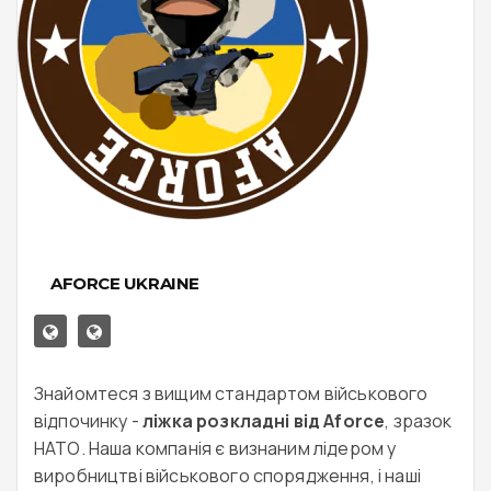
AFORCE UKRAINE
Знайомтеся з вищим стандартом військового
відпочинку -
ліжка розкладні від Aforce
, зразок
НАТО. Наша компанія є визнаним лідером у
виробництві військового спорядження, і наші