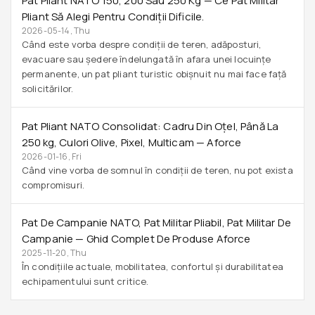
Pat Pliant NATO 150, 200 Sau 250 Kg — Ce Pat Militar
Pliant Să Alegi Pentru Condiții Dificile.
2026-05-14, Thu
Când este vorba despre condiții de teren, adăposturi,
evacuare sau ședere îndelungată în afara unei locuințe
permanente, un pat pliant turistic obișnuit nu mai face față
solicitărilor.
Pat Pliant NATO Consolidat: Cadru Din Oțel, Până La
250 Kg, Culori Olive, Pixel, Multicam — Aforce
2026-01-16, Fri
Când vine vorba de somnul în condiții de teren, nu pot exista
compromisuri.
Pat De Campanie NATO, Pat Militar Pliabil, Pat Militar De
Campanie — Ghid Complet De Produse Aforce
2025-11-20, Thu
În condițiile actuale, mobilitatea, confortul și durabilitatea
echipamentului sunt critice.