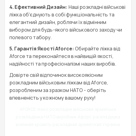
4. Ефективний Дизайн:
Наші розкладні військові
ліжка об'єднують в собі функціональність та
елегантний дизайн, роблячи їх відмінним
вибором для будь-якого військового заходу чи
полевого табору.
5. Гарантія Якості Aforce:
Обирайте ліжка від
Aforce та переконайтеся в найвищій якості,
надійності та професіоналізмі наших виробів.
Довірте свій відпочинок високоякісним
розкладним військовим ліжкам від Aforce,
розробленим за зразком НАТО - оберіть
впевненість у кожному вашому руху!
AFORCE ліжко розкладне військове армійське
розкладачка НАТО виробник Афорс раскладушка
военная кровать раскладная армейская Украина