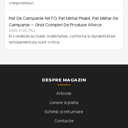
compromisuri.
Pat De Campanie NATO, Pat Militar Pliabil, Pat Militar De
Campanie — Ghid Complet De Produse Aforce
2025-11-20, Thu
În condițiile actuale, mobilitatea, confortul și durabilitatea
echipamentului sunt critice.
DESPRE MAGAZIN
Articole
Livrare si plata
Schimb și returnare
Contacte