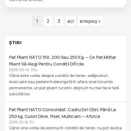
1
2
3
всі
вперед »
ŞTIRI
Pat Pliant NATO 150, 200 Sau 250 Kg — Ce Pat Militar
Pliant Să Alegi Pentru Condiții Dificile.
2026-05-14, Thu
Când este vorba despre condiții de teren, adăposturi,
evacuare sau ședere îndelungată în afara unei locuințe
permanente, un pat pliant turistic obișnuit nu mai face față
solicitărilor.
Pat Pliant NATO Consolidat: Cadru Din Oțel, Până La
250 Kg, Culori Olive, Pixel, Multicam — Aforce
2026-01-16, Fri
Când vine vorba de somnul în condiții de teren, nu pot exista