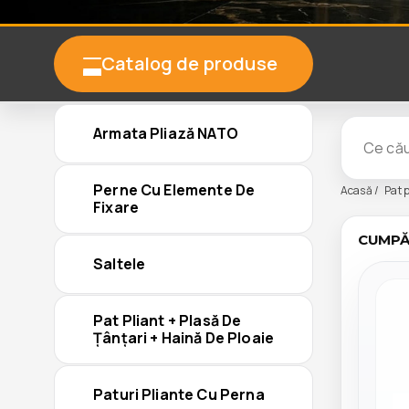
Catalog de produse
Armata Pliază NATO
Perne Cu Elemente De
Acasă
Pat p
Fixare
CUMPĂR
Saltele
Pat Pliant + Plasă De
Țânțari + Haină De Ploaie
Paturi Pliante Cu Perna