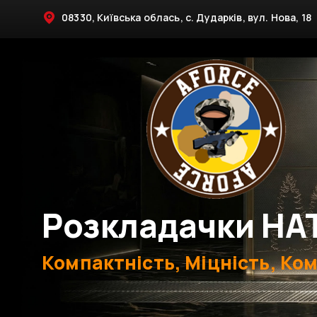
08330, Київська облась, с. Дударків, вул. Нова, 18
Розкладачки НА
Компактність, Міцність, Ко