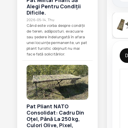
Pat Militar Pliant Să
Alegi Pentru Condiții
Dificile.
2026-05-14, Thu
Când este vorba despre condiții
de teren, adăposturi, evacuare
sau ședere îndelungată în afara
unei locuințe permanente, un pat
pliant turistic obișnuit nu mai
face față solicitărilor.
D
Pat Pliant NATO
Consolidat: Cadru Din
Oțel, Până La 250 Kg,
Culori Olive, Pixel,