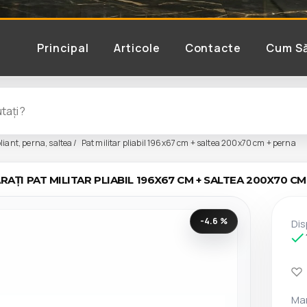
Principal
Articole
Contacte
Cum S
liant, perna, saltea
Pat militar pliabil 196x67 cm + saltea 200x70 cm + perna
AȚI PAT MILITAR PLIABIL 196X67 CM + SALTEA 200X70 C
-4.6 %
Dis
Ma