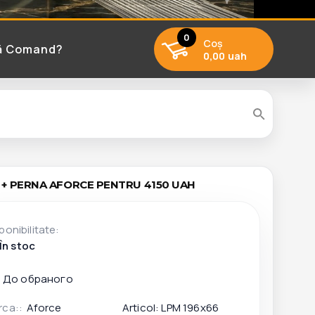
0
Coş
ă Comand?
0,00 uah
M + PERNA AFORCE PENTRU 4150 UAH
ponibilitate:
În stoc
rca::
Aforce
Articol:
LPM 196x66