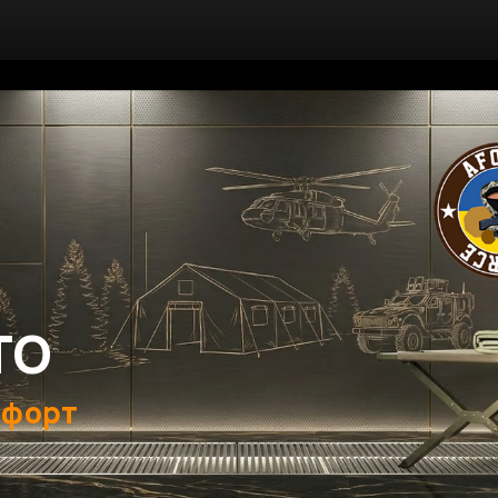
ТО
мфорт