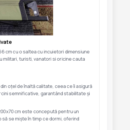
ivate
6 cm cu o saltea cu incuietori dimensiune
litari, turisti, vanatori si oricine cauta
n oțel de înaltă calitate, ceea ce îi asigură
rcini semnificative, garantând stabilitate și
200x70 cm este concepută pentru un
 să se miște în timp ce dormi, oferind