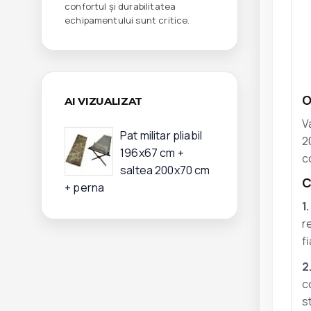
confortul și durabilitatea
echipamentului sunt critice.
O
AI VIZUALIZAT
V
Pat militar pliabil
2
196x67 cm +
c
saltea 200x70 cm
C
+ perna
1
r
fi
2
c
s