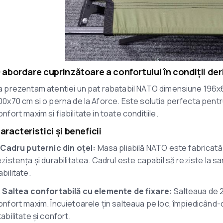
 abordare cuprinzătoare a confortului în condiții der
a prezentam atentiei un pat rabatabil NATO dimensiune 196x6
00x70 cm si o perna de la Aforce. Este solutia perfecta pentru mi
onfort maxim si fiabilitate in toate conditiile.
aracteristici și beneficii
. Cadru puternic din oțel:
Masa pliabilă NATO este fabricată di
ezistența și durabilitatea. Cadrul este capabil să reziste la sa
abilitate.
. Saltea confortabilă cu elemente de fixare:
Salteaua de 
onfort maxim. Încuietoarele țin salteaua pe loc, împiedicând-o
tabilitate și confort.