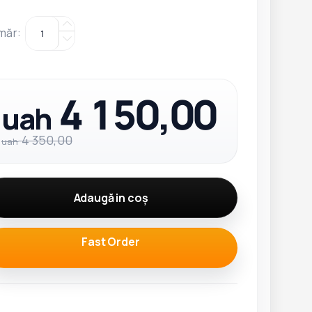
măr
:
4 150,00
uah
4 350,00
uah
Adaugă in coş
Fast Order