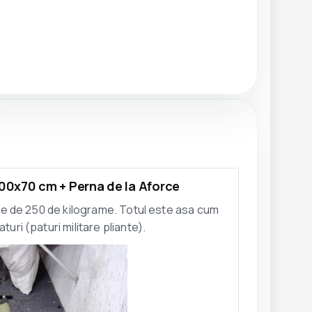
200x70 cm + Perna de la Aforce
te de 250 de kilograme. Totul este asa cum
turi (paturi militare pliante).