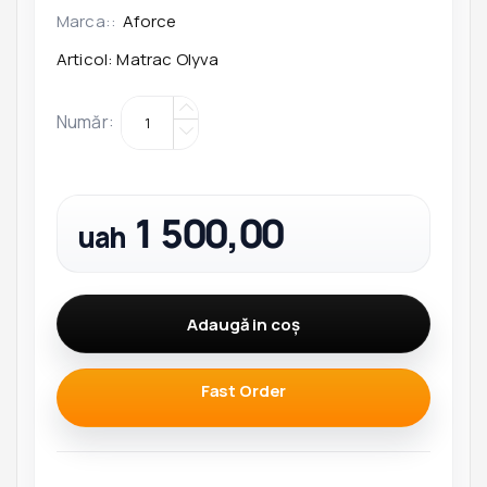
Marca::
Aforce
Articol:
Matrac Olyva
Număr
:
1 500,00
uah
Adaugă in coş
Fast Order