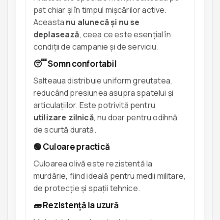
pat chiar și în timpul mișcărilor active.
Aceasta
nu alunecă și nu se
deplasează
, ceea ce este esențial în
condiții de campanie și de serviciu.
😴 Somn confortabil
Salteaua distribuie uniform greutatea,
reducând presiunea asupra spatelui și
articulațiilor. Este potrivită pentru
utilizare zilnică
, nu doar pentru odihnă
de scurtă durată.
🟢 Culoare practică
Culoarea olivă este rezistentă la
murdărie, fiind ideală pentru medii militare,
de protecție și spații tehnice.
🧱 Rezistență la uzură