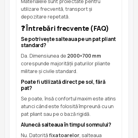
Materialele sunt proiectate pentru
utilizare frecventă, transport și
depozitare repetată.
❓ Întrebări frecvente (FAQ)
Se potrivește salteaua pe un pat pliant
standard?
Da. Dimensiunea de
2000×700 mm
corespunde majorității paturilor pliante
militare și civile standard.
Poate fi utilizată direct pe sol, fără
pat?
Se poate, însă confortul maxim este atins
atunci când este folosită împreună cu un
pat pliant sau pe o bază rigidă.
Alunecă salteaua în timpul somnului?
Nu. Datorită
fixatoarelor
, salteaua