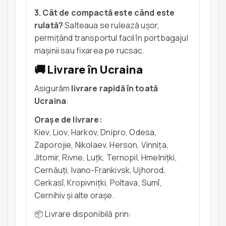
3. Cât de compactă este când este
rulată?
Salteaua se rulează ușor,
permițând transportul facil în portbagajul
mașinii sau fixarea pe rucsac.
🚚 Livrare în Ucraina
Asigurăm
livrare rapidă în toată
Ucraina
:
Orașe de livrare:
Kiev, Liov, Harkov, Dnipro, Odesa,
Zaporojie, Nikolaev, Herson, Vinnița,
Jitomir, Rivne, Luțk, Ternopil, Hmelnițki,
Cernăuți, Ivano-Frankivsk, Ujhorod,
Cerkasî, Kropivnițki, Poltava, Sumî,
Cernihiv și alte orașe.
📦 Livrare disponibilă prin: