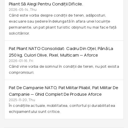
Pliant Să Alegi Pentru Condiții Dificile.
2026-05-14, Thu
Când este vorba despre condiții de teren, adăposturi,
evacuare sau ședere îndelungată în afara unei locuințe
permanente, un pat pliant turistic obișnuit nu mai face față
solicitărilor.
Pat Pliant NATO Consolidat: Cadru Din Oțel, Până La
250 Kg, Culori Olive, Pixel, Multicam — Aforce
2026-01-16, Fri
Când vine vorba de somnul în condiții de teren, nu pot exista
compromisuri.
Pat De Campanie NATO, Pat Militar Pliabil, Pat Militar De
Campanie — Ghid Complet De Produse Aforce
2025-11-20, Thu
În condițiile actuale, mobilitatea, confortul și durabilitatea
echipamentului sunt critice.