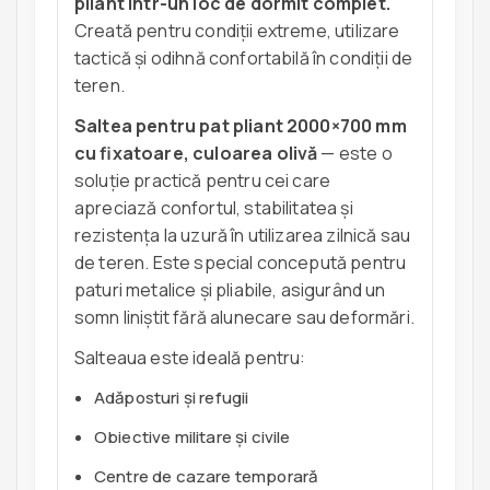
pliant într-un loc de dormit complet.
Creată pentru condiții extreme, utilizare
tactică și odihnă confortabilă în condiții de
teren.
Saltea pentru pat pliant 2000×700 mm
cu fixatoare, culoarea olivă
— este o
soluție practică pentru cei care
apreciază confortul, stabilitatea și
rezistența la uzură în utilizarea zilnică sau
de teren. Este special concepută pentru
paturi metalice și pliabile, asigurând un
somn liniștit fără alunecare sau deformări.
Salteaua este ideală pentru:
Adăposturi și refugii
Obiective militare și civile
Centre de cazare temporară