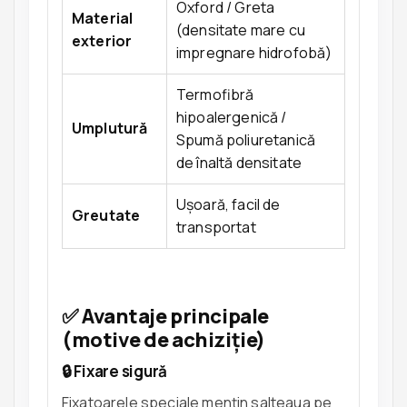
Oxford / Greta
Material
(densitate mare cu
exterior
impregnare hidrofobă)
Termofibră
hipoalergenică /
Umplutură
Spumă poliuretanică
de înaltă densitate
Ușoară, facil de
Greutate
transportat
✅ Avantaje principale
(motive de achiziție)
🔒 Fixare sigură
Fixatoarele speciale mențin salteaua pe