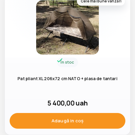
Cele mai bune vânzări
În stoc
Pat pliant XL 206x72 cm NATO + plasa de tantari
5 400,00
uah
Adaugă in coş