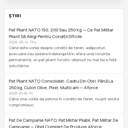
ŞTIRI
Pat Pliant NATO 150, 200 Sau 250 Kg — Ce Pat Militar
Pliant Să Alegi Pentru Condiții Dificile.
2026-05-14, Thu
Când este vorba despre condiții de teren, adăposturi,
evacuare sau ședere îndelungată în afara unei locuințe
permanente, un pat pliant turistic obișnuit nu mai face față
solicitărilor.
Pat Pliant NATO Consolidat: Cadru Din Oțel, Până La
250 Kg, Culori Olive, Pixel, Multicam — Aforce
2026-01-16, Fri
Când vine vorba de somnul în condiții de teren, nu pot exista
compromisuri.
Pat De Campanie NATO, Pat Militar Pliabil, Pat Militar De
Campanie — Ghid Complet De Produse Aforce