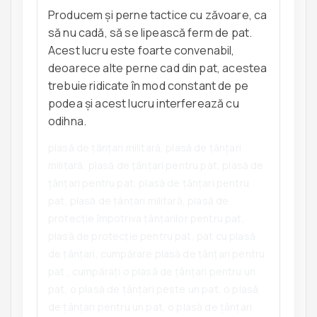
Producem și perne tactice cu zăvoare, ca
să nu cadă, să se lipească ferm de pat.
Acest lucru este foarte convenabil,
deoarece alte perne cad din pat, acestea
trebuie ridicate în mod constant de pe
podea și acest lucru interferează cu
odihna.
plasă de țânțari militară, plasă de țânțari
militară, plasă de țânțari pentru pat, plasă de
țânțari pentru pat, plasă de țânțari pentru
pat, plasă de țânțari militară, plasă de
protecție împotriva țânțarilor pentru pat,
plasă de protecție pentru pat, pat cu plasă
de țânțari, cumpărare plasă de țânțari pentru
pat , cumpărați o plasă de țânțari pentru un
pat, o plasă de țânțari peste un pat, o plasă
de țânțari pentru un pat, o plasă de țânțari