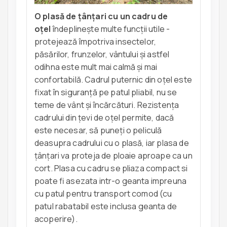
O plasă de țânțari cu un cadru de
oțel
îndeplinește multe funcții utile -
protejează împotriva insectelor,
păsărilor, frunzelor, vântului și astfel
odihna este mult mai calmă și mai
confortabilă. Cadrul puternic din oțel este
fixat în siguranță pe patul pliabil, nu se
teme de vânt și încărcături. Rezistența
cadrului din țevi de oțel permite, dacă
este necesar, să puneți o peliculă
deasupra cadrului cu o plasă, iar plasa de
țânțari va proteja de ploaie aproape ca un
cort. Plasa cu cadru se pliaza compact si
poate fi asezata intr-o geanta impreuna
cu patul pentru transport comod (cu
patul rabatabil este inclusa geanta de
acoperire).