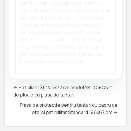
pentru un pat, o plasă de țânțari pentru un
pat, o plasă de țânțari pentru un pat, plasă de
țânțari pentru pat, plasă de țânțari pentru
pat, plasă de țânțari pentru pat, plasă de
țânțari pentru pat de cumpărat, plasă de
țânțari deasupra patului, plasă de țânțari
pliabilă pentru pat, plasă de țânțari pliabilă
pentru pat, plasă de protecție pentru pat,
plasa de tantari pentru pat pliant
← Pat pliant XL 206x72 cm model NATO + Cort
de ploaie cu plasa de tantari
Plasa de protectie pentru tantari cu cadru de
otel si pat militar Standard 196x67 cm →