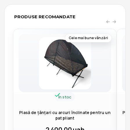
PRODUSE RECOMANDATE
Cele mai bune vânzări
În stoc
Plasă de țânțari cu arcuri înclinate pentru un
Pla
pat pliant
2 400,00
uah