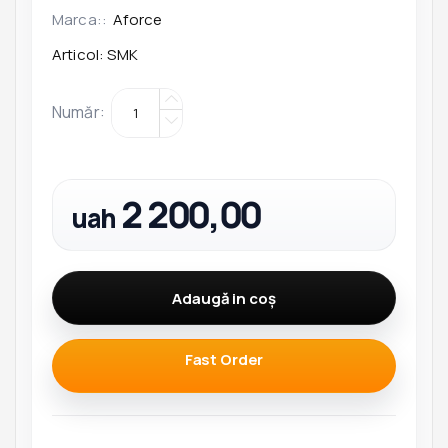
Marca::
Aforce
Articol:
SMK
Număr
:
2 200,00
uah
Adaugă in coş
Fast Order