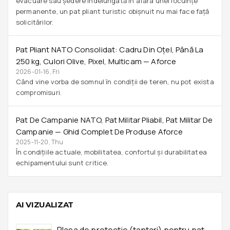
evacuare sau ședere îndelungată în afara unei locuințe
permanente, un pat pliant turistic obișnuit nu mai face față
solicitărilor.
Pat Pliant NATO Consolidat: Cadru Din Oțel, Până La
250 Kg, Culori Olive, Pixel, Multicam — Aforce
2026-01-16, Fri
Când vine vorba de somnul în condiții de teren, nu pot exista
compromisuri.
Pat De Campanie NATO, Pat Militar Pliabil, Pat Militar De
Campanie — Ghid Complet De Produse Aforce
2025-11-20, Thu
În condițiile actuale, mobilitatea, confortul și durabilitatea
echipamentului sunt critice.
AI VIZUALIZAT