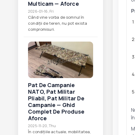
Multicam — Aforce
P
2026-01-16, Fri
Când vine vorba de somnul în
condiții de teren, nu pot exista
compromisuri.
Pat De Campanie
NATO, Pat Militar
Pliabil, Pat Militar De
Campanie — Ghid
N
Complet De Produse
î
Aforce
2025-11-20, Thu
M
În condițiile actuale, mobilitatea,