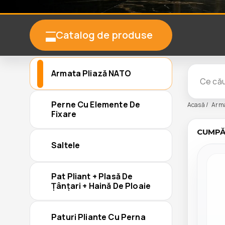
Catalog de produse
Armata Pliază NATO
Perne Cu Elemente De
Acasă
Arma
Fixare
CUMPĂR
Saltele
Pat Pliant + Plasă De
Țânțari + Haină De Ploaie
Paturi Pliante Cu Perna