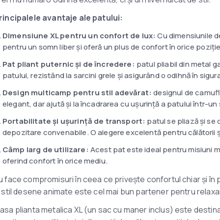
rincipalele avantaje ale patului:
Dimensiune XL pentru un confort de lux:
Cu dimensiunile de
pentru un somn liber și oferă un plus de confort în orice poziție
Pat pliant puternic și de încredere:
patul pliabil din metal 
patului, rezistând la sarcini grele și asigurând o odihnă în sigur
Design multicamp pentru stil adevărat:
designul de camufla
elegant, dar ajută și la încadrarea cu ușurință a patului într-un s
Portabilitate și ușurință de transport:
patul se pliază și se 
depozitare convenabile. O alegere excelentă pentru călătorii 
Câmp larg de utilizare:
Acest pat este ideal pentru misiuni m
oferind confort în orice mediu.
u face compromisuri în ceea ce privește confortul chiar și în prim
n stil desene animate este cel mai bun partener pentru relaxa
asa plianta metalica XL (un sac cu maner inclus) este destinat