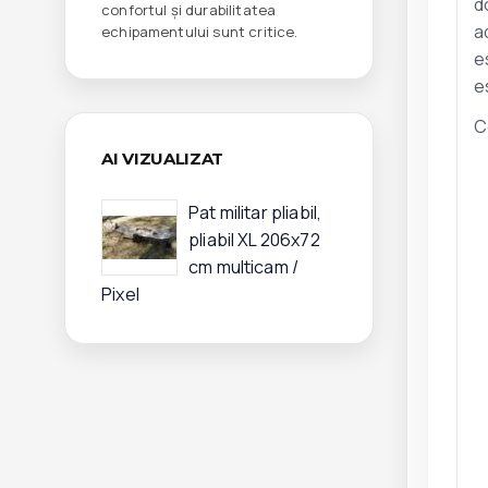
d
confortul și durabilitatea
a
echipamentului sunt critice.
e
e
C
AI VIZUALIZAT
Pat militar pliabil,
pliabil XL 206x72
cm multicam /
Pixel