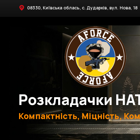
08330, Київська облась, с. Дударків, вул. Нова, 18
Розкладачки НА
Компактність, Міцність, Ко