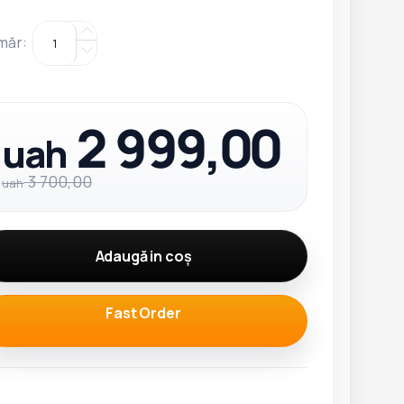
măr
:
2 999,00
uah
3 700,00
uah
Adaugă in coş
Fast Order