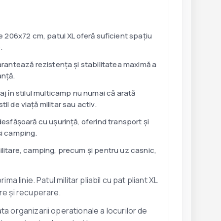
 206x72 cm, patul XL oferă suficient spațiu
.
garantează rezistența și stabilitatea maximă a
anță.
j în stilul multicamp nu numai că arată
til de viață militar sau activ.
desfășoară cu ușurință, oferind transport și
și camping.
ilitare, camping, precum și pentru uz casnic,
a linie. Patul militar pliabil cu pat pliant XL
re și recuperare.
a organizarii operationale a locurilor de