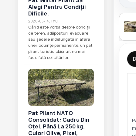
Pat Militar Pliant Să
Alegi Pentru Condiții
Dificile.
2026-05-14, Thu
Când este vorba despre condiții
de teren, adăposturi, evacuare
sau ședere îndelungată în afara
unei locuințe permanente, un pat
pliant turistic obișnuit nu mai
face față solicitărilor.
D
Pat Pliant NATO
Consolidat: Cadru Din
P
Oțel, Până La 250 Kg,
m
Culori Olive, Pixel,
o