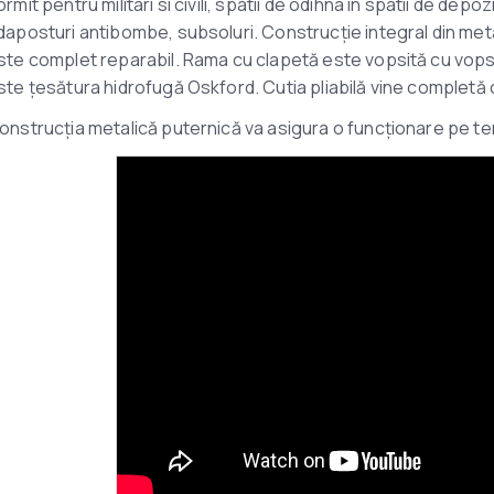
ormit pentru militari si civili, spatii de odihna in spatii de dep
daposturi antibombe, subsoluri. Construcție integral din metal.
ste complet reparabil. Rama cu clapetă este vopsită cu vops
ste țesătura hidrofugă Oskford. Cutia pliabilă vine completă
onstrucția metalică puternică va asigura o funcționare pe ter