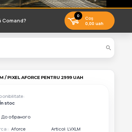
0
Coş
ă Comand?
0,00 uah
AM / PIXEL AFORCE PENTRU 2999 UAH
ponibilitate:
În stoc
rca::
Aforce
Articol:
LVXLM