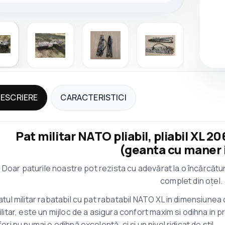
ESCRIERE
CARACTERISTICI
Pat militar NATO pliabil, pliabil XL 2
(geanta cu maner 
Doar paturile noastre pot rezista cu adevărat la o încărcăt
complet din oțel.
atul militar rabatabil cu pat rabatabil NATO XL in dimensiune
ilitar, este un mijloc de a asigura confort maxim si odihna in pr
feri nu numai o odihnă excelentă, ci și un nivel ridicat de stil.