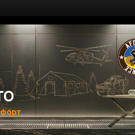
ТО
мфорт