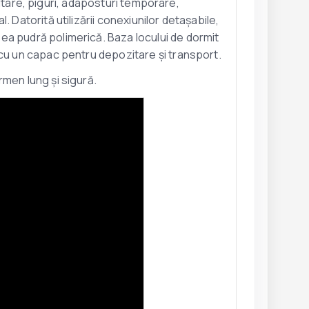
ozitare, piguri, adaposturi temporare,
 Datorită utilizării conexiunilor detașabile,
ea pudră polimerică. Baza locului de dormit
 cu un capac pentru depozitare și transport.
men lung și sigură.