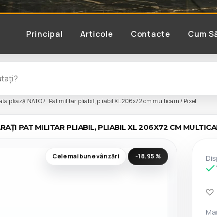
Principal
Articole
Contacte
Cum S
ta pliază NATO
Pat militar pliabil, pliabil XL 206x72 cm multicam / Pixel
AȚI PAT MILITAR PLIABIL, PLIABIL XL 206X72 CM MULTIC
Cele mai bune vânzări
-18.95 %
Dis
Ma