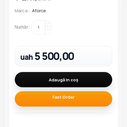
Marca::
Aforce
Număr
:
5 500,00
uah
Adaugă in coş
Fast Order