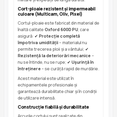
Cort-ploaie rezistent și impermeabil
culoare (Multicam, Oliv, Pixel)
Cortul-ploaie este fabricat din material de
înaltă calitate
Oxford 600D PU
, care
asigură: ✔
Protecție completă
împotriva umidității
– materialul nu
permite trecerea ploii și a vântului; ✔
Rezistență la deteriorări mecanice
–
nu se întinde, nu se rupe; ✔
Ușurință în
întreținere
– se curăță rapid de murdărie.
Acest material este utilizat în
echipamentele profesionale și
garantează durabilitate chiar și în condiții
de utilizare intensă.
Construcție fiabilă și durabilitate
Arcurile cortului sunt realizate din