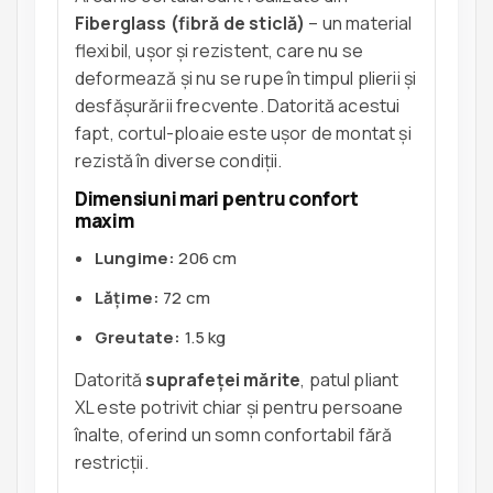
Fiberglass (fibră de sticlă)
– un material
flexibil, ușor și rezistent, care nu se
deformează și nu se rupe în timpul plierii și
desfășurării frecvente. Datorită acestui
fapt, cortul-ploaie este ușor de montat și
rezistă în diverse condiții.
Dimensiuni mari pentru confort
maxim
Lungime:
206 cm
Lățime:
72 cm
Greutate:
1.5 kg
Datorită
suprafeței mărite
, patul pliant
XL este potrivit chiar și pentru persoane
înalte, oferind un somn confortabil fără
restricții.