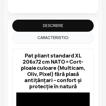
DESCRIERE
CARACTERISTICI
Pat pliant standard XL
206x72 cm NATO + Cort-
ploaie culoare (Multicam,
Oliv, Pixel) fără plasă
antițânțari – confort și
protecție în natură