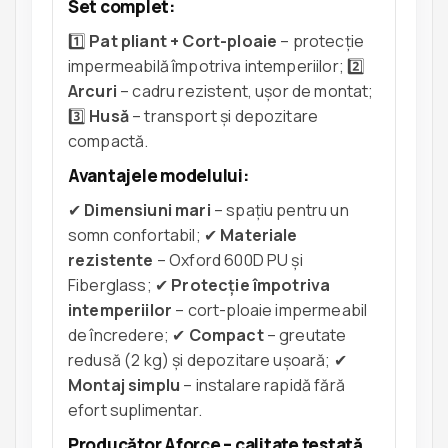
Set complet:
1️⃣
Pat pliant + Cort-ploaie
– protecție
impermeabilă împotriva intemperiilor; 2️⃣
Arcuri
– cadru rezistent, ușor de montat;
3️⃣
Husă
– transport și depozitare
compactă.
Avantajele modelului:
✔
Dimensiuni mari
– spațiu pentru un
somn confortabil; ✔
Materiale
rezistente
– Oxford 600D PU și
Fiberglass; ✔
Protecție împotriva
intemperiilor
– cort-ploaie impermeabil
de încredere; ✔
Compact
– greutate
redusă (2 kg) și depozitare ușoară; ✔
Montaj simplu
– instalare rapidă fără
efort suplimentar.
Producător Aforce – calitate testată