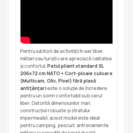
Pentru iubitorii de activități în aer liber,
militari sau turiști care apreciază calitatea
și confortul,
Patul pliant standard XL
206x72 cm NATO + Cort-ploaie culoare
(Multicam, Oliv, Pixel) fără plasă
antițânțari
este o soluție de încredere
pentru un somn confortabil sub cerul
liber. Datorită dimensiunilor mari,
construcției robuste și stratului
impermeabil, acest model este ideal
pentru camping, pescuit, antrenamente
militare și expediții de lungă durată.