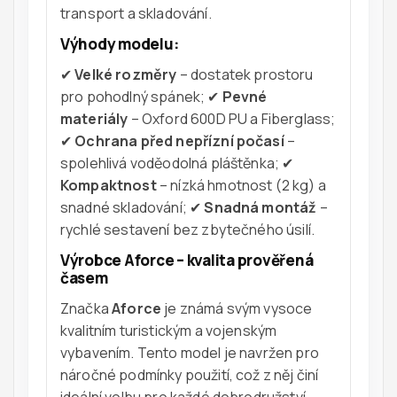
transport a skladování.
Výhody modelu:
✔
Velké rozměry
– dostatek prostoru
pro pohodlný spánek; ✔
Pevné
materiály
– Oxford 600D PU a Fiberglass;
✔
Ochrana před nepřízní počasí
–
spolehlivá voděodolná pláštěnka; ✔
Kompaktnost
– nízká hmotnost (2 kg) a
snadné skladování; ✔
Snadná montáž
–
rychlé sestavení bez zbytečného úsilí.
Výrobce Aforce – kvalita prověřená
časem
Značka
Aforce
je známá svým vysoce
kvalitním turistickým a vojenským
vybavením. Tento model je navržen pro
náročné podmínky použití, což z něj činí
ideální volbu pro každé dobrodružství.