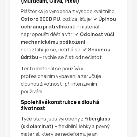
(Multicam, Oliva, Pixel)
Pláštěnka je vyrobena z vysoce kvalitního
Oxford 600D PU
, což zajišťuje: ✔
Úplnou
ochranu proti vlhkosti
– materiál
nepropouští déšť a vítr; ✔
Odolnost vůči
mechanickému poškození
–
neroztahuje se, netrhá se; ✔
Snadnou
údržbu
– rychle se čistí od nečistot.
Tento materiál se používá v
profesionálním vybavení a zaručuje
dlouhou životnost i při intenzivním
používání.
Spolehlivá konstrukce a dlouhá
životnost
Tyče stanu jsou vyrobeny z
Fiberglass
(sklolaminát)
– flexibilní, lehký a pevný
materiál, který se nedeformuje ani