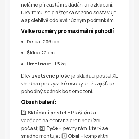
neláme při častém skládání a rozkládání.
Díky tomu se pláštěnka snadno sestavuje
a spolehlivě odolává různým podmínkám.
Velké rozměry pro maximální pohodlí
Délka:
206 cm
Šířka:
72 cm
Hmotnost:
1.5 kg
Díky
zvětšené ploše
je skládací postel XL
vhodná i pro vysoké osoby, což zajišťuje
pohodlný spánek bez omezení.
Obsah balení:
1️⃣
Skládací postel + Pláštěnka
–
voděodolná ochrana proti nepřízni
počasí; 2️⃣
Tyče
– pevný rám, který se
snadno montuje; 3️⃣
Obal
– kompaktní