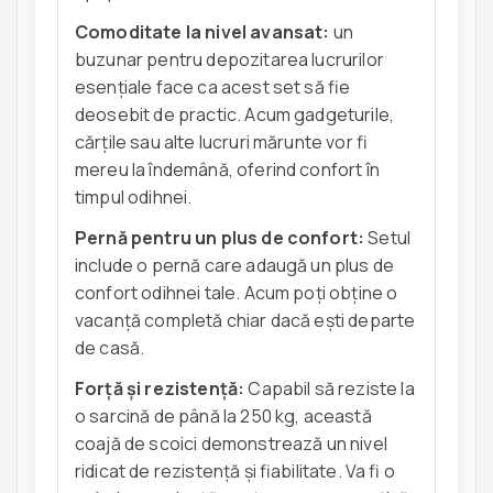
Comoditate la nivel avansat:
un
buzunar pentru depozitarea lucrurilor
esențiale face ca acest set să fie
deosebit de practic. Acum gadgeturile,
cărțile sau alte lucruri mărunte vor fi
mereu la îndemână, oferind confort în
timpul odihnei.
Pernă pentru un plus de confort:
Setul
include o pernă care adaugă un plus de
confort odihnei tale. Acum poți obține o
vacanță completă chiar dacă ești departe
de casă.
Forță și rezistență:
Capabil să reziste la
o sarcină de până la 250 kg, această
coajă de scoici demonstrează un nivel
ridicat de rezistență și fiabilitate. Va fi o