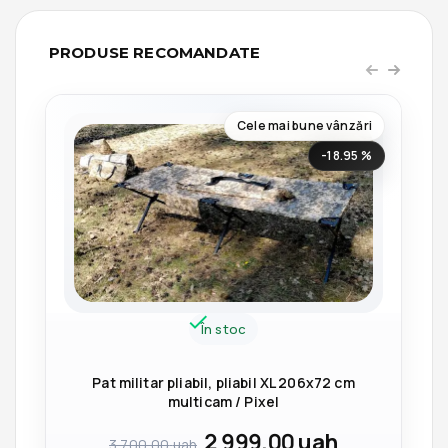
PRODUSE RECOMANDATE
Cele mai bune vânzări
-18.95 %
În stoc
Pat militar pliabil, pliabil XL 206x72 cm
multicam / Pixel
2 999,00
uah
3 700,00
uah