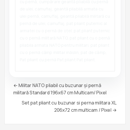
cu pernă, cumpărare geantă pliabilă cu pernă
de ulei, camuflaj, geantă pliabilă armata cu
ulei pernă, camuflaj, geantă pliabilă militară cu
pernă de ulei, camuflaj, pat pliant puternic al
armatei cu o pernă de oțel, pat pliant puternic
cu o pernă militară NATO, pat pliant cu o pernă
pliabila armata NATO pentru militari, pat pliant
cu o pernă câmp militar măslin, pat de câmp,
Pat pliant cu pernă Pat pliant Pat pliant.
← Militar NATO pliabil cu buzunar și pernă
militară Standard 196x67 cm Multicam/ Pixel
Set pat pliant cu buzunar si perna militara XL
206x72 cm multicam / Pixel →