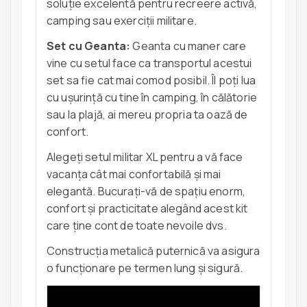
soluție excelentă pentru recreere activă,
camping sau exerciții militare.
Set cu Geanta:
Geanta cu maner care
vine cu setul face ca transportul acestui
set sa fie cat mai comod posibil. Îl poți lua
cu ușurință cu tine în camping, în călătorie
sau la plajă, ai mereu propria ta oază de
confort.
Alegeți setul militar XL pentru a vă face
vacanța cât mai confortabilă și mai
elegantă. Bucurați-vă de spațiu enorm,
confort și practicitate alegând acest kit
care ține cont de toate nevoile dvs.
Construcția metalică puternică va asigura
o funcționare pe termen lung și sigură.