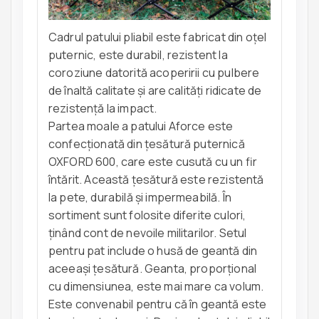
Cadrul patului pliabil este fabricat din oțel
puternic, este durabil, rezistent la
coroziune datorită acoperirii cu pulbere
de înaltă calitate și are calități ridicate de
rezistență la impact.
Partea moale a patului Aforce este
confecționată din țesătură puternică
OXFORD 600, care este cusută cu un fir
întărit. Această țesătură este rezistentă
la pete, durabilă și impermeabilă. În
sortiment sunt folosite diferite culori,
ținând cont de nevoile militarilor. Setul
pentru pat include o husă de geantă din
aceeași țesătură. Geanta, proporțional
cu dimensiunea, este mai mare ca volum.
Este convenabil pentru că în geantă este