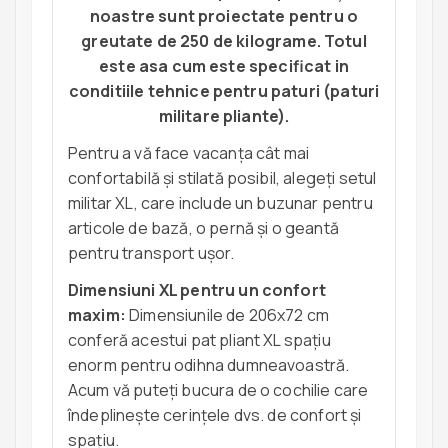
noastre sunt proiectate pentru o
greutate de 250 de kilograme. Totul
este asa cum este specificat in
conditiile tehnice
pentru paturi (paturi
militare pliante).
Pentru a vă face vacanța cât mai
confortabilă și stilată posibil, alegeți setul
militar XL, care include un buzunar pentru
articole de bază, o pernă și o geantă
pentru transport ușor.
Dimensiuni XL pentru un confort
maxim:
Dimensiunile de 206x72 cm
conferă acestui pat pliant XL spațiu
enorm pentru odihna dumneavoastră.
Acum vă puteți bucura de o cochilie care
îndeplinește cerințele dvs. de confort și
spațiu.