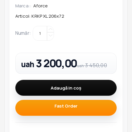
Marca::
Aforce
Articol:
KRKP XL 206x72
Număr
:
3 200,00
uah
3 450,00
uah
Adaugă in coş
Fast Order