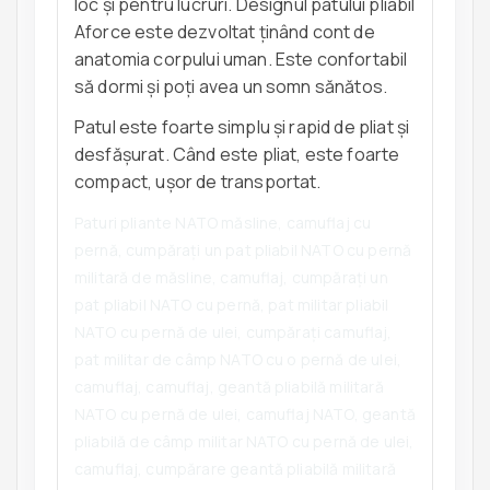
loc și pentru lucruri. Designul patului pliabil
Aforce este dezvoltat ținând cont de
anatomia corpului uman. Este confortabil
să dormi și poți avea un somn sănătos.
Patul este foarte simplu și rapid de pliat și
desfășurat. Când este pliat, este foarte
compact, ușor de transportat.
Paturi pliante NATO măsline, camuflaj cu
pernă, cumpărați un pat pliabil NATO cu pernă
militară de măsline, camuflaj, cumpărați un
pat pliabil NATO cu pernă, pat militar pliabil
NATO cu pernă de ulei, cumpărați camuflaj,
pat militar de câmp NATO cu o pernă de ulei,
camuflaj, camuflaj, geantă pliabilă militară
NATO cu pernă de ulei, camuflaj NATO, geantă
pliabilă de câmp militar NATO cu pernă de ulei,
camuflaj, cumpărare geantă pliabilă militară