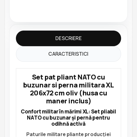
DESCRIERE
CARACTERISTICI
Set pat pliant NATO cu
buzunar si perna militara XL
206x72 cm oliv (husa cu
maner inclus)
Confort militar în mărimi XL: Set pliabil
NATO cu buzunar și pernă pentru
odihnă activă
Paturile militare pliante producției