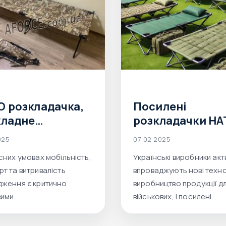
О розкладачка,
Посилені
кладне
розкладачки Н
ькове ліжко,
від українськог
025
07 02 2025
кладачка
виробника:
сних умовах мобільність,
Українські виробники ак
ькова — повний
комфорт,
т та витривалість
впроваджують нові технол
за продукцією
довговічність і
ження є критично
виробництво продукції д
ce
сучасні рішення
ими.
військових, і посилені
розкладачки НАТО – яск
приклад цього.