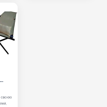
ть,
а своєю
лей,