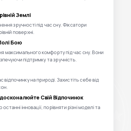
рівній Землі
ення зручності під час сну. Фіксатори
івній поверхні.
Полі Бою
я максимального комфорту під час сну. Вони
езпечуючи підтримку та зручність.
с відпочинку на природі. Захистіть себе від
сон.
 Вдосконалюйте Свій Відпочинок
 останні інновації, порівняти різні моделі та