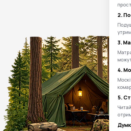
прост
2. П
Подуш
утрим
3. М
Матра
можут
4. М
Москі
комар
5. С
Читай
отрим
Думк