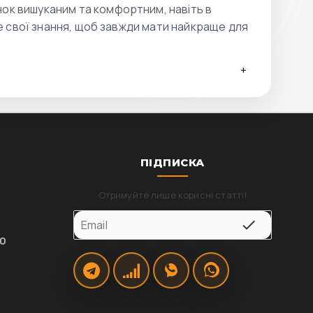
ок вишуканим та комфортним, навіть в
 свої знання, щоб завжди мати найкраще для
+
ПІДПИСКА
Отримуйте лише корисні статті!
00