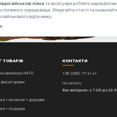
адні військові ліжка
та аксесуари роблять ваш відпочин
х полевого середовища. Зберігайте статті та оновлюйте
о військового відпочинку.
s
Г ТОВАРІВ
КОНТАКТИ
ки армійські НАТО
+38 (095) 171 41 47
 фіксаторами
На зв'язку:
Без вихідних: з 7:00 до 22:
ка + москітка + дощовик
ка + подушка