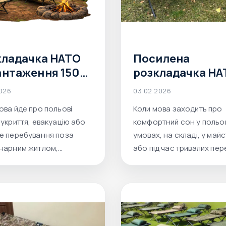
кладачка НАТО
Посилена
антаження 150
розкладачка НА
200 кг чи 250 кг —
від AFORCE
2026
03 02 2026
розкладне
ова йде про польові
Коли мова заходить про
ькове ліжко
 укриття, евакуацію або
комфортний сон у польо
рати для
е перебування поза
умовах, на складі, у майс
адних умов
нарним житлом,
або під час тривалих пере
на туристична
звичайна розкладачка в
адачка перестає
підходить.
ятись із
таженнями.