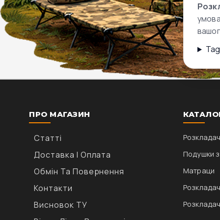
Розкл
умова
вашог
Tag
ПРО МАГАЗИН
КАТАЛО
Статті
Розкладач
Доставка І Оплата
Подушки з
Обмін Та Повернення
Матраци
Контакти
Розкладач
Висновок ТУ
Розкладач