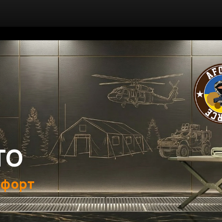
ТО
мфорт