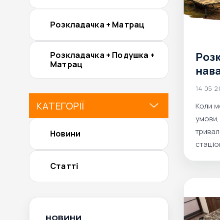
Розкладачка + Матрац
Розкладачка + Подушка +
Роз
Матрац
нав
кг, 
14 05 
яке 
КАТЕГОРІЇ
Коли м
війс
умови,
виб
тривал
Новини
скл
стаціо
звичай
Статті
розкл
справл
наван
НОВИНИ