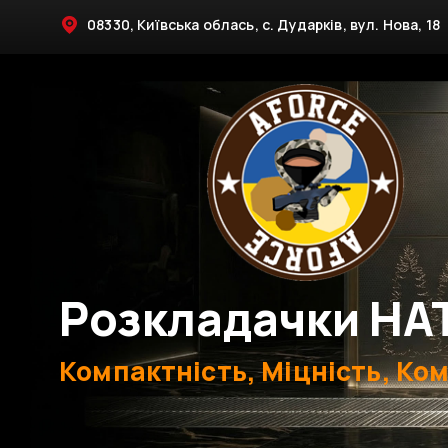
08330, Київська облась, с. Дударків, вул. Нова, 18
Розкладачки НА
Компактність, Міцність, Ко