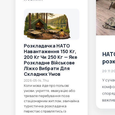
Розкладачка НАТО
Навантаження 150 Кг,
НАТ
200 Кг Чи 250 Кг — Яке
роз
Розкладне Військове
війс
Ліжко Вибрати Для
20 11 2
Складних Умов
роз
У суча
2026-05-14, Thu
війс
Коли мова йде про польові
комфор
гід 
умови, укриття, евакуацію або
споряд
тривале перебування поза
Afor
важлив
стаціонарним житлом, звичайна
туристична розкладачка
перестає справлятись із