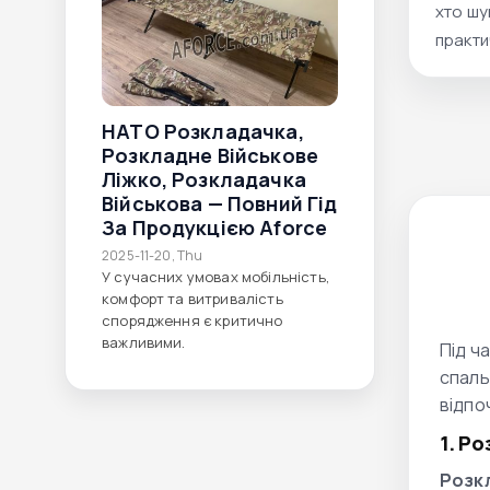
хто шу
практи
умовах
на дачі
НАТО Розкладачка,
Розкладне Військове
Ліжко, Розкладачка
Військова — Повний Гід
За Продукцією Aforce
2025-11-20, Thu
У сучасних умовах мобільність,
комфорт та витривалість
спорядження є критично
важливими.
Під ч
спаль
відпо
1. Р
Розкл