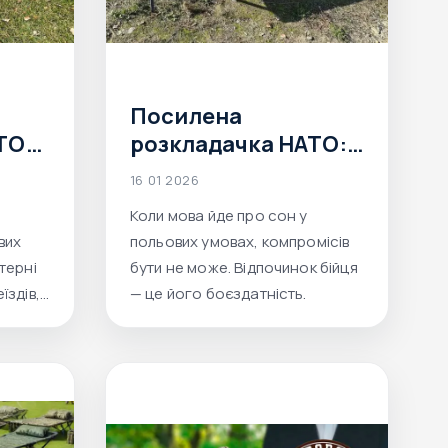
Посилена
ТО
розкладачка НАТО:
сталевий каркас, до
16 01 2026
250 кг, кольори
Коли мова йде про сон у
Олива, Піксель,
вих
польових умовах, компромісів
Мультикам — Aforce
терні
бути не може. Відпочинок бійця
їздів,
— це його боєздатність.
же не