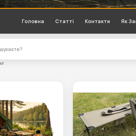
Головна
Статті
Контакти
Як З
лог