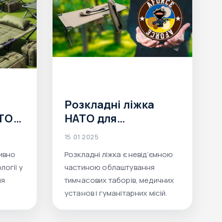
Розкладні ліжка
АТО
НАТО для
о
екстремальних
15 01 2025
умов: вибір для
тивно
Розкладні ліжка є невід’ємною
польових таборів,
огії у
частиною облаштування
гуманітарних місій і
ля
тимчасових таборів, медичних
.
рятувальних служб
установ і гуманітарних місій.
равий