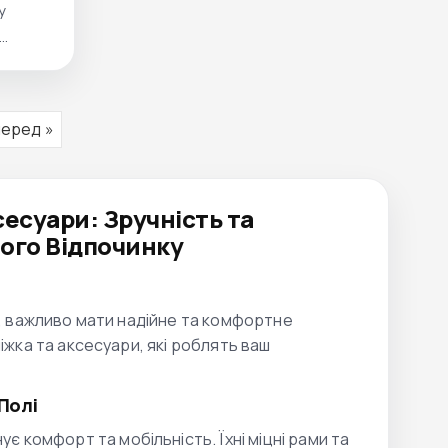
у
ль. Ця
льним
кає
перед »
ьні
ного
запасне
сесуари: Зручність та
ого Відпочинку
ду, важливо мати надійне та комфортне
ліжка та аксесуари, які роблять ваш
 Полі
нує комфорт та мобільність. Їхні міцні рами та