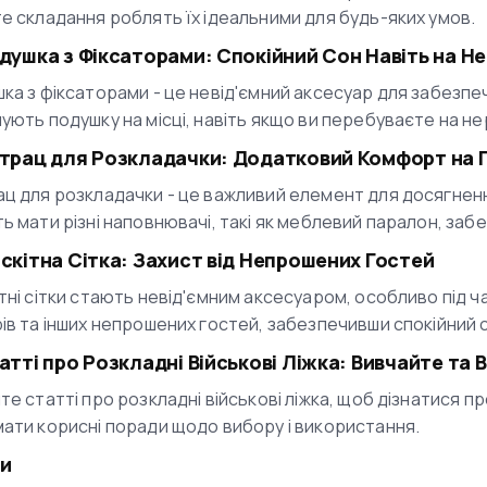
е складання роблять їх ідеальними для будь-яких умов.
одушка з Фіксаторами: Спокійний Сон Навіть на Не
ка з фіксаторами - це невід'ємний аксесуар для забезпеч
ують подушку на місці, навіть якщо ви перебуваєте на нер
атрац для Розкладачки: Додатковий Комфорт на 
ц для розкладачки - це важливий елемент для досягненн
ь мати різні наповнювачі, такі як меблевий паралон, заб
оскітна Сітка: Захист від Непрошених Гостей
тні сітки стають невід'ємним аксесуаром, особливо під ча
ів та інших непрошених гостей, забезпечивши спокійний 
татті про Розкладні Військові Ліжка: Вивчайте та
те статті про розкладні військові ліжка, щоб дізнатися про
ати корисні поради щодо вибору і використання.
и