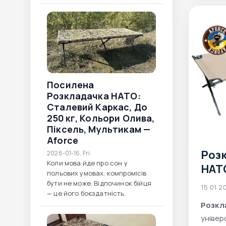
навантаженнями.
Посилена
Розкладачка НАТО:
Сталевий Каркас, До
250 Кг, Кольори Олива,
Піксель, Мультикам —
Aforce
Розк
2026-01-16, Fri
Коли мова йде про сон у
НАТ
польових умовах, компромісів
бути не може. Відпочинок бійця
15 01 2
— це його боєздатність.
Розкл
універ