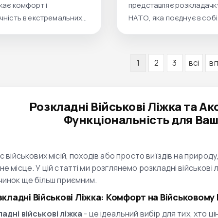
кає комфорт і
представляє розкладачк
чність в екстремальних
НАТО, яка поєднує в собі
, під час подорожей чи
міцність, зручність та сти
.
розкладачка стане ідеа
рішенням для тих, хто шу
1
2
3
всі
в
довговічні та функціонал
військові ліжка для актив
відпочинку та навіть як 
Розкладні Військові Ліжка та Ак
спальне місце у будинку.
Функціональність для Ваш
ас військових місій, походів або просто виїздів на приро
не місце. У цій статті ми розглянемо розкладні військові 
чинок ще більш приємним.
озкладні Військові Ліжка: Комфорт на Військовому
адні військові ліжка
- це ідеальний вибір для тих, хто ці