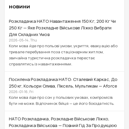
НОВИНИ
Розкладачка НАТО Навантаження 150 Кг, 200 Кг Чи
250 Кг — Яке Розкладне Військове Ліжко Вибрати
Для Складних Умов
2026-05-14, Thu
Коли мова йде про польові умови, укриття, евакуацію або
тривале перебування поза стаціонарним житлом,
звичайна туристична розкладачка перестає
справлятись із навантаженнями.
Посилена Розкладачка НАТО: Сталевий Каркас, До
250 Кг, Кольори Олива, Піксель, Мультикам — Aforce
2026-01-16, Fri
Коли мова йде про сон у польових умовах, компромісів
бути не може. Відпочинок бійця — це його боєздатність.
НАТО Розкладачка, Розкладне Військове Ліжко,
Розкладачка Військова — Повний Гід За Продукцією