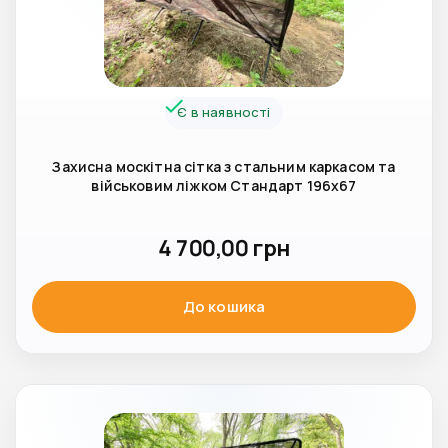
Є в наявності
Захисна москітна сітка з стальним каркасом та
військовим ліжком Стандарт 196x67
4 700,00
грн
До кошика