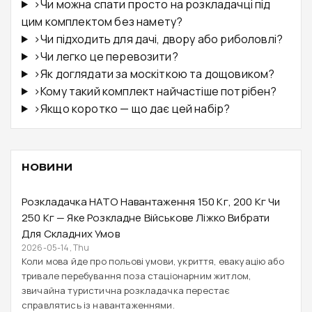
›
Чи можна спати просто на розкладачці під
цим комплектом без намету?
›
Чи підходить для дачі, двору або риболовлі?
›
Чи легко це перевозити?
›
Як доглядати за москіткою та дощовиком?
›
Кому такий комплект найчастіше потрібен?
›
Якщо коротко — що дає цей набір?
НОВИНИ
Розкладачка НАТО Навантаження 150 Кг, 200 Кг Чи
250 Кг — Яке Розкладне Військове Ліжко Вибрати
Для Складних Умов
2026-05-14, Thu
Коли мова йде про польові умови, укриття, евакуацію або
тривале перебування поза стаціонарним житлом,
звичайна туристична розкладачка перестає
справлятись із навантаженнями.