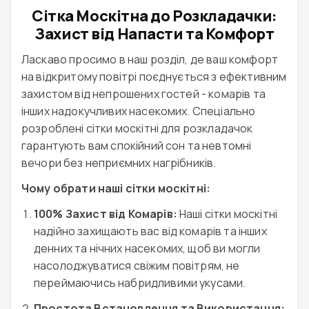
Сітка Москітна до Розкладачки:
Захист від Напасти та Комфорт
Ласкаво просимо в наш розділ, де ваш комфорт
на відкритому повітрі поєднується з ефективним
захистом від непрошених гостей - комарів та
інших надокучливих насекомих. Спеціально
розроблені сітки москітні для розкладачок
гарантують вам спокійний сон та невтомні
вечори без неприємних нагрібників.
Чому обрати наші сітки москітні:
100% Захист від Комарів:
Наші сітки москітні
надійно захищають вас від комарів та інших
денних та нічних насекомих, щоб ви могли
насолоджуватися свіжим повітрям, не
переймаючись набридливими укусами.
Простота Встановлення та Використання: