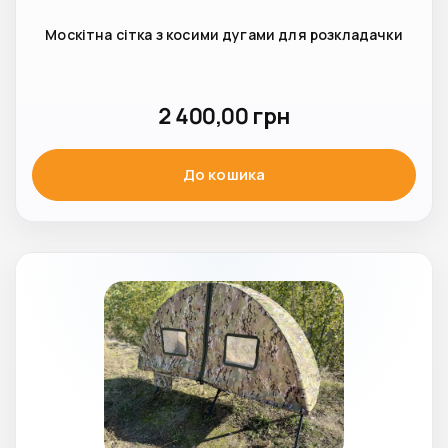
Москітна сітка з косими дугами для розкладачки
2 400,00
грн
До кошика