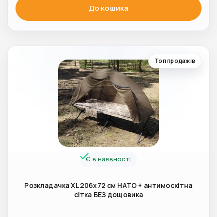
До кошика
Топ продажів
Є в наявності
Розкладачка XL 206х72 см НАТО + антимоскітна
сітка БЕЗ дощовика