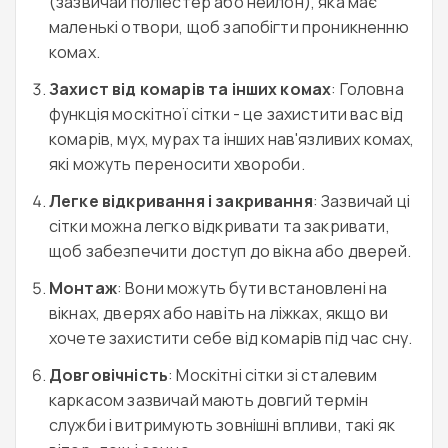
(зазвичай поліестер або нейлон), яка має
маленькі отвори, щоб запобігти проникненню
комах.
Захист від комарів та інших комах
: Головна
функція москітної сітки - це захистити вас від
комарів, мух, мурах та інших нав'язливих комах,
які можуть переносити хвороби.
Легке відкривання і закривання
: Зазвичай ці
сітки можна легко відкривати та закривати,
щоб забезпечити доступ до вікна або дверей.
Монтаж
: Вони можуть бути встановлені на
вікнах, дверях або навіть на ліжках, якщо ви
хочете захистити себе від комарів під час сну.
Довговічність
: Москітні сітки зі сталевим
каркасом зазвичай мають довгий термін
служби і витримують зовнішні впливи, такі як