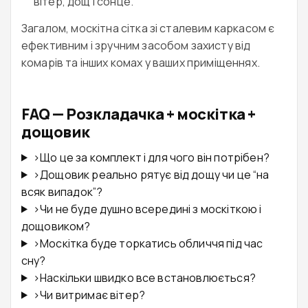
вітер, дощ і сонце.
Загалом, москітна сітка зі сталевим каркасом є
ефективним і зручним засобом захисту від
комарів та інших комах у ваших приміщеннях.
FAQ — Розкладачка + москітка +
дощовик
›
Що це за комплект і для чого він потрібен?
›
Дощовик реально рятує від дощу чи це “на
всяк випадок”?
›
Чи не буде душно всередині з москіткою і
дощовиком?
›
Москітка буде торкатись обличчя під час
сну?
›
Наскільки швидко все встановлюється?
›
Чи витримає вітер?