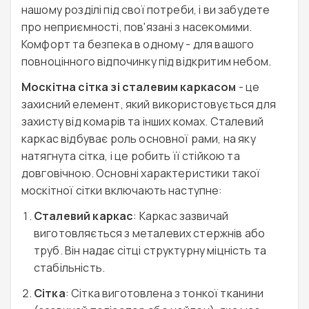
нашому розділі під свої потреби, і ви забудете
про неприємності, пов'язані з насекомими.
Комфорт та безпека в одному - для вашого
повноцінного відпочинку під відкритим небом.
Москітна сітка зі сталевим каркасом
- це
захисний елемент, який використовується для
захисту від комарів та інших комах. Сталевий
каркас відбуває роль основної рами, на яку
натягнута сітка, і це робить її стійкою та
довговічною. Основні характеристики такої
москітної сітки включають наступне:
Сталевий каркас
: Каркас зазвичай
виготовляється з металевих стержнів або
труб. Він надає сітці структурну міцність та
стабільність.
Сітка
: Сітка виготовлена з тонкої тканини