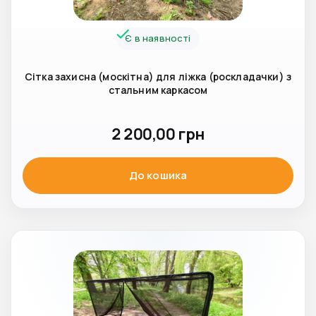
Є в наявності
Сітка захисна (москітна) для ліжка (роскладачки) з
стальним каркасом
2 200,00
грн
До кошика