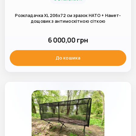
Розкладачка XL 206х72 см зразок НАТО + Намет-
дощовик з антимоскітною сіткою
6 000,00
грн
До кошика