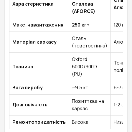
Станд
Характеристика
Сталева
Алюмін
(AFORCE)
Макс. навантаження
250 кг+
120 кг
Сталь
Матеріал каркасу
Алюміні
(товстостінна)
Oxford
Тонкий
Тканина
600D/900D
поліес
(PU)
Вага виробу
~9.5 кг
6-7 кг
Пожиттєва на
Довговічність
1-2 сез
каркас
Ремонтопридатність
Висока
Низька