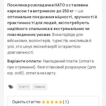
Посилена розкладачка НАТО з сталевим
каркасом та витримкою до 250 кг
— це
оптимальне поєднання міцності, зручності й
практичності для людей, які потребують
надійного спальника в екстремальних чи
повсякденних умовах
. Вона підійде для
військових, волонтерів, туристів, мисливців й
усіх, хто цінує якісний виріб із гарантією
довговічності.
Варіанти оплати:
Накладений платіж (оплата
при отриманні), безготівковий розрахунок (для
юр. осіб), оплата на карту.
Статті
Новини
Оцініть статтю:
(
1
)