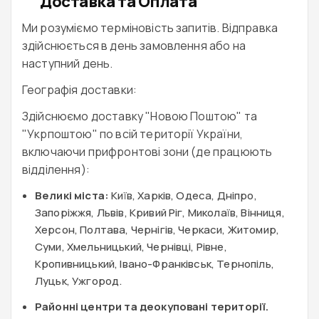
Доставка та Оплата
Ми розуміємо терміновість запитів. Відправка
здійснюється в день замовлення або на
наступний день.
Географія доставки:
Здійснюємо доставку "Новою Поштою" та
"Укрпоштою" по всій території України,
включаючи прифронтові зони (де працюють
відділення):
Великі міста:
Київ, Харків, Одеса, Дніпро,
Запоріжжя, Львів, Кривий Ріг, Миколаїв, Вінниця,
Херсон, Полтава, Чернігів, Черкаси, Житомир,
Суми, Хмельницький, Чернівці, Рівне,
Кропивницький, Івано-Франківськ, Тернопіль,
Луцьк, Ужгород.
Районні центри та деокуповані території.