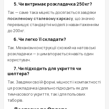
5. Чи витримає розкладачка 250 кг?
Так — саме така міцність досягається завдяки
посиленому сталевому каркасу
, що значно
перевищує стандартні моделі з навантаженням
до 200 кг.
6. Чи легко її складати?
Так. Механізм конструкції схожий на натовські
розкладачки — з цим впорається навіть один
користувач.
7. Чи підходить для укриття чи
шелтера?
Так. Завдяки своїй формі, міцності і компактності
ця розкладачка ідеально підходить як для
тимчасового укриття, так і для польових
таборів.