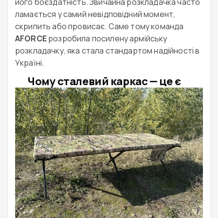
його боєздатність. Звичайна розкладачка часто
ламається у самий невідповідний момент,
скрипить або провисає. Саме тому команда
AFORCE
розробила посилену армійську
розкладачку, яка стала стандартом надійності в
Україні.
Чому сталевий каркас — це є