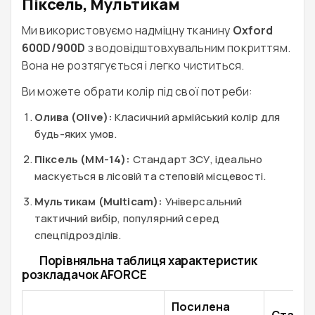
Піксель, Мультикам
Ми використовуємо надміцну тканину
Oxford
600D/900D
з водовідштовхувальним покриттям.
Вона не розтягується і легко чиститься.
Ви можете обрати колір під свої потреби:
Олива (Olive):
Класичний армійський колір для
будь-яких умов.
Піксель (MM-14):
Стандарт ЗСУ, ідеально
маскується в лісовій та степовій місцевості.
Мультикам (Multicam):
Універсальний
тактичний вибір, популярний серед
спецпідрозділів.
Порівняльна таблиця характеристик
розкладачок AFORCE
Посилена