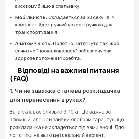
високому бійцю в спальнику.
Мобільність:
Складається за 30 секунд. У
комплекті йде зручний чохол з ручкою для
транспортування.
Анатомічність:
Полотно натягнуто так, щоб
спина не "провалювалася", забезпечуючи
здорове положення хребта.
Відповіді на важливі питання
(FAQ)
1. Чи не заважка сталева розкладачка
для перенесення в руках?
Вага складає близько 9-10 кг. Це важче за
алюміній, але цей зайвий кілограм гарантує, що
розкладачка не складеться під вами вночі. Для
логістики на авто це ідеальний варіант.