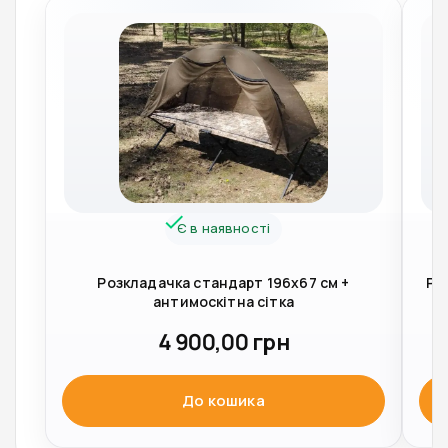
Є в наявності
Розкладачка стандарт 196х67 см +
Ро
антимоскітна сітка
4 900,00
грн
До кошика