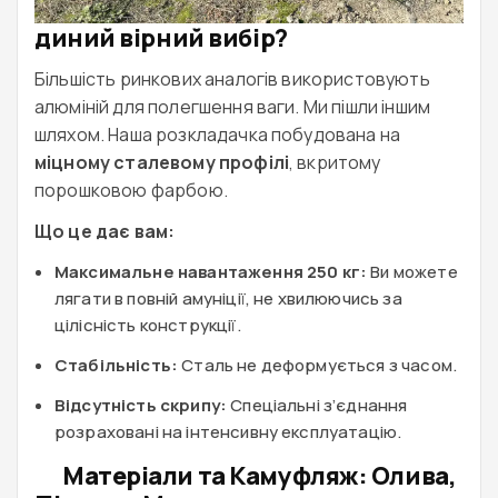
диний вірний вибір?
Більшість ринкових аналогів використовують
алюміній для полегшення ваги. Ми пішли іншим
шляхом. Наша розкладачка побудована на
міцному сталевому профілі
, вкритому
порошковою фарбою.
Що це дає вам:
Максимальне навантаження 250 кг:
Ви можете
лягати в повній амуніції, не хвилюючись за
цілісність конструкції.
Стабільність:
Сталь не деформується з часом.
Відсутність скрипу:
Спеціальні з’єднання
розраховані на інтенсивну експлуатацію.
Матеріали та Камуфляж: Олива,