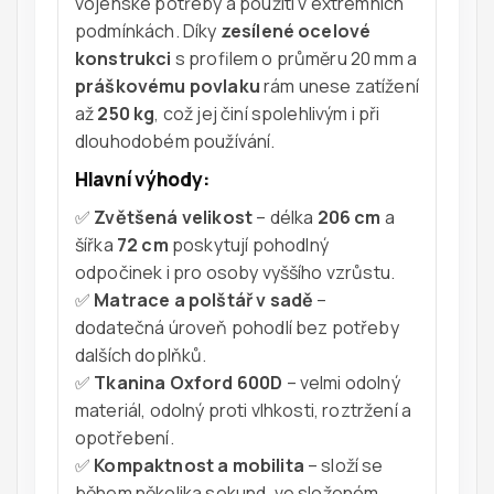
vojenské potřeby a použití v extrémních
podmínkách. Díky
zesílené ocelové
konstrukci
s profilem o průměru 20 mm a
práškovému povlaku
rám unese zatížení
až
250 kg
, což jej činí spolehlivým i při
dlouhodobém používání.
Hlavní výhody:
✅
Zvětšená velikost
– délka
206 cm
a
šířka
72 cm
poskytují pohodlný
odpočinek i pro osoby vyššího vzrůstu.
✅
Matrace a polštář v sadě
–
dodatečná úroveň pohodlí bez potřeby
dalších doplňků.
✅
Tkanina Oxford 600D
– velmi odolný
materiál, odolný proti vlhkosti, roztržení a
opotřebení.
✅
Kompaktnost a mobilita
– složí se
během několika sekund, ve složeném