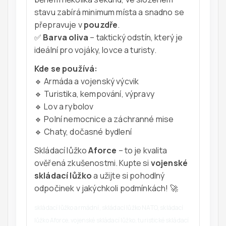
stavu zabírá minimum místa a snadno se
přepravuje v
pouzdře
.
✅
Barva oliva
– taktický odstín, který je
ideální pro vojáky, lovce a turisty.
Kde se používá:
🔹 Armáda a vojenský výcvik
🔹 Turistika, kempování, výpravy
🔹 Lov a rybolov
🔹 Polní nemocnice a záchranné mise
🔹 Chaty, dočasné bydlení
Skládací lůžko
Aforce
– to je kvalita
ověřená zkušenostmi. Kupte si
vojenské
skládací lůžko
a užijte si pohodlný
odpočinek v jakýchkoli podmínkách! 🚀
skládací lůžko armádní, skládací lůžko NATO, skládací
lůžko Aforce, vojenské skládací lůžko, turistické skládací