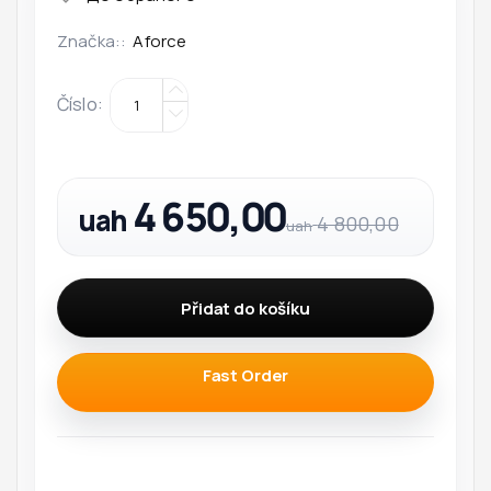
Značka::
Aforce
Číslo
:
4 650,00
uah
4 800,00
uah
Přidat do košíku
Fast Order