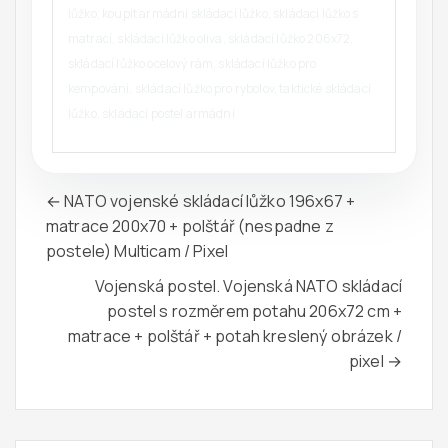
lůžko, koupit armádní skládací lůžko, skládací lůžko s
matrací, skládací lůžko oliva, skládací lůžko 206x72,
skládací lůžko ocelový rám, skládací lůžko pro
kempování, skládací lůžko pro rybolov, taktické skládací
lůžko, skládací postel armádní
← NATO vojenské skládací lůžko 196x67 +
matrace 200x70 + polštář (nespadne z
postele) Multicam / Pixel
Vojenská postel. Vojenská NATO skládací
postel s rozměrem potahu 206x72 cm +
matrace + polštář + potah kreslený obrázek /
pixel →