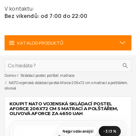
V kontaktu:
Bez víkendů: od 7:00 do 22:00
KATALOG PRODUKTŮ
Domov
Skládací postel, polštář, matrace
NATO vojenská skládací postel Aforce 206x72 cm s matrací a polštářem,
olivová
KOUPIT NATO VOJENSKÁ SKLÁDACÍ POSTEL
AFORCE 206X72 CM S MATRACÍ A POLŠTÁŘEM,
OLIVOVÁ AFORCE ZA 4650 UAH
Nejprodávanější
-3.13 %