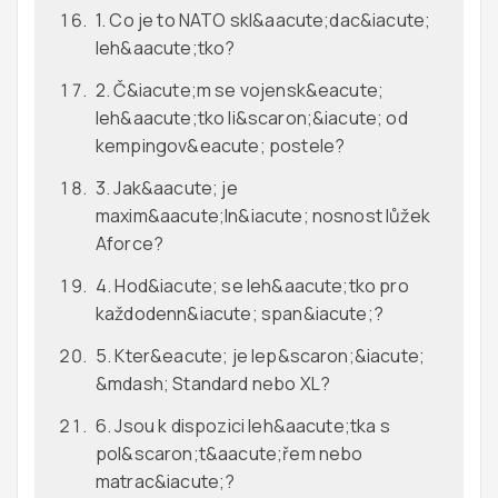
1. Co je to NATO skl&aacute;dac&iacute;
leh&aacute;tko?
2. Č&iacute;m se vojensk&eacute;
leh&aacute;tko li&scaron;&iacute; od
kempingov&eacute; postele?
3. Jak&aacute; je
maxim&aacute;ln&iacute; nosnost lůžek
Aforce?
4. Hod&iacute; se leh&aacute;tko pro
každodenn&iacute; span&iacute;?
5. Kter&eacute; je lep&scaron;&iacute;
&mdash; Standard nebo XL?
6. Jsou k dispozici leh&aacute;tka s
pol&scaron;t&aacute;řem nebo
matrac&iacute;?