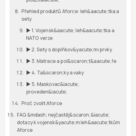
Přehled produktů Aforce: leh&aacute;tka a
sety
► 1. Vojensk&aacute; leh&aacute;tka a
NATO verze
► 2. Sety s doplňkov&yacute;mi prvky
► 3. Matrace a pol&scaron;t&aacute;ře
► 4. Ta&scaron;ky a vaky
► 5. Maskovac&iacute;
proveden&iacute;
Proč zvolit Aforce
FAQ &mdash; nejčastěj&scaron;&iacute;
dotazy k vojensk&yacute;m leh&aacute;tkům
Aforce