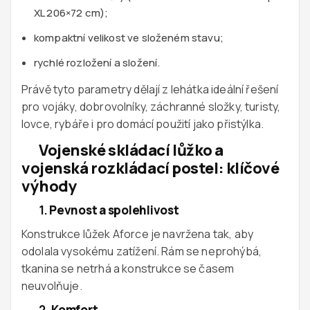
XL 206×72 cm);
kompaktní velikost ve složeném stavu;
rychlé rozložení a složení.
Právě tyto parametry dělají z lehátka ideální řešení
pro vojáky, dobrovolníky, záchranné složky, turisty,
lovce, rybáře i pro domácí použití jako přistýlka.
Vojenské skládací lůžko a
vojenská rozkládací postel: klíčové
výhody
1.
Pevnost a spolehlivost
Konstrukce lůžek Aforce je navržena tak, aby
odolala vysokému zatížení. Rám se neprohýbá,
tkanina se netrhá a konstrukce se časem
neuvolňuje.
2.
Komfort