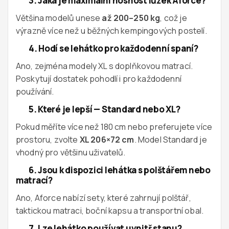
3. Jaká je maximální nosnost lůžek Aforce?
Většina modelů unese
až 200–250 kg
, což je
výrazně více než u běžných kempingových postelí.
4. Hodí se lehátko pro každodenní spaní?
Ano, zejména modely XL s doplňkovou matrací.
Poskytují dostatek pohodlí i pro každodenní
používání.
5. Které je lepší — Standard nebo XL?
Pokud měříte více než 180 cm nebo preferujete více
prostoru, zvolte
XL 206×72 cm
. Model Standard je
vhodný pro většinu uživatelů.
6. Jsou k dispozici lehátka s polštářem nebo
matrací?
Ano, Aforce nabízí sety, které zahrnují polštář,
taktickou matraci, boční kapsu a transportní obal.
7. Lze lehátko používat uvnitř stanu?