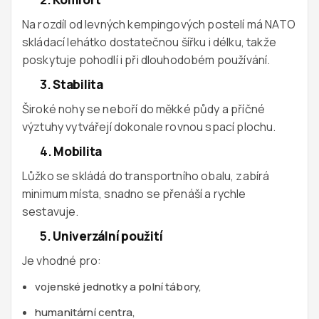
Na rozdíl od levných kempingových postelí má NATO
skládací lehátko dostatečnou šířku i délku, takže
poskytuje pohodlí i při dlouhodobém používání.
3.
Stabilita
Široké nohy se neboří do měkké půdy a příčné
výztuhy vytvářejí dokonale rovnou spací plochu.
4.
Mobilita
Lůžko se skládá do transportního obalu, zabírá
minimum místa, snadno se přenáší a rychle
sestavuje.
5.
Univerzální použití
Je vhodné pro:
vojenské jednotky a polní tábory,
humanitární centra,