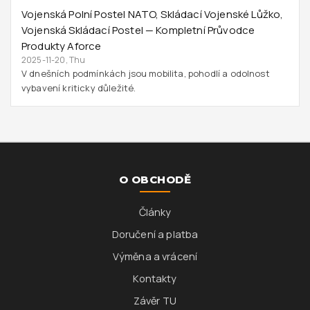
Vojenská Polní Postel NATO, Skládací Vojenské Lůžko,
Vojenská Skládací Postel — Kompletní Průvodce
Produkty Aforce
2025-11-20, Thu
V dnešních podmínkách jsou mobilita, pohodlí a odolnost
vybavení kriticky důležité.
O OBCHODĚ
Články
Doručení a platba
Výměna a vrácení
Kontakty
Závěr TU