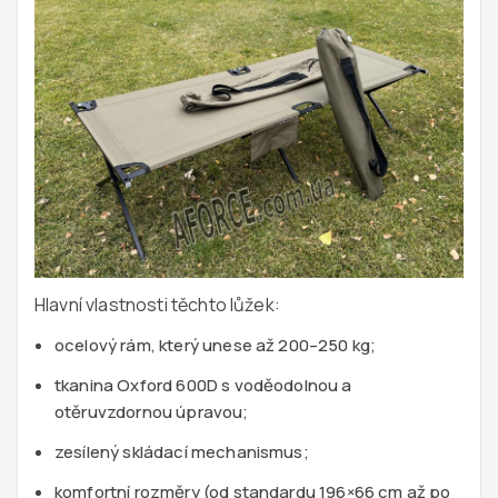
Hlavní vlastnosti těchto lůžek:
ocelový rám, který unese až 200–250 kg;
tkanina Oxford 600D s voděodolnou a
otěruvzdornou úpravou;
zesílený skládací mechanismus;
komfortní rozměry (od standardu 196×66 cm až po