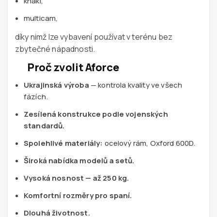
khaki,
multicam,
díky nimž lze vybavení používat v terénu bez
zbytečné nápadnosti.
Proč zvolit Aforce
Ukrajinská výroba
— kontrola kvality ve všech
fázích.
Zesílená konstrukce podle vojenských
standardů.
Spolehlivé materiály:
ocelový rám, Oxford 600D.
Široká nabídka modelů a setů.
Vysoká nosnost — až 250 kg.
Komfortní rozměry pro spaní.
Dlouhá životnost.