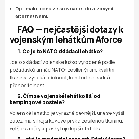
Optimální cena ve srovnání s dovozovými
alternativami.
FAQ — nejčastější dotazy k
vojenským lehátkům Aforce
1. Co je to NATO skládací lehátko?
Jde o skládací vojenské lůžko vyrobené podle
požadavků armád NATO: zesílený rám, kvalitní
tkanina, vysoká odolnost, komfort a snadná
přenositelnost.
2. Čím se vojenské lehátko liší od
kempingové postele?
Vojenské lehátko je výrazně pevnější, unese vyšší
zátěž, má silnější kovové prvky, zesílenou tkaninu,
větší rozměry a poskytuje lepší stabilitu.