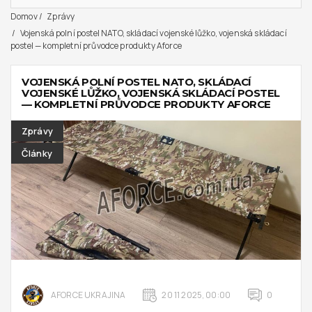
Domov
Zprávy
Vojenská polní postel NATO, skládací vojenské lůžko, vojenská skládací
postel — kompletní průvodce produkty Aforce
VOJENSKÁ POLNÍ POSTEL NATO, SKLÁDACÍ
VOJENSKÉ LŮŽKO, VOJENSKÁ SKLÁDACÍ POSTEL
— KOMPLETNÍ PRŮVODCE PRODUKTY AFORCE
Zprávy
Články
AFORCE UKRAJINA
20 11 2025, 00:00
0