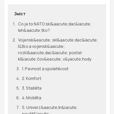
Зміст
Co je to NATO skl&aacute;dac&iacute;
leh&aacute;tko?
Vojensk&eacute; skl&aacute;dac&iacute;
lůžko a vojensk&aacute;
rozkl&aacute;dac&iacute; postel:
kl&iacute;čov&eacute; v&yacute;hody
1. Pevnost a spolehlivost
2. Komfort
3. Stabilita
4. Mobilita
5. Univerz&aacute;ln&iacute;
použit&iacute;