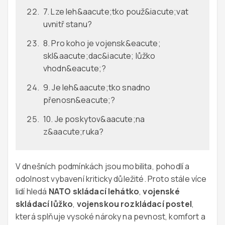
7. Lze leh&aacute;tko použ&iacute;vat
uvnitř stanu?
8. Pro koho je vojensk&eacute;
skl&aacute;dac&iacute; lůžko
vhodn&eacute;?
9. Je leh&aacute;tko snadno
přenosn&eacute;?
10. Je poskytov&aacute;na
z&aacute;ruka?
V dnešních podmínkách jsou mobilita, pohodlí a
odolnost vybavení kriticky důležité. Proto stále více
lidí hledá
NATO skládací lehátko
,
vojenské
skládací lůžko
,
vojenskou rozkládací postel
,
která splňuje vysoké nároky na pevnost, komfort a