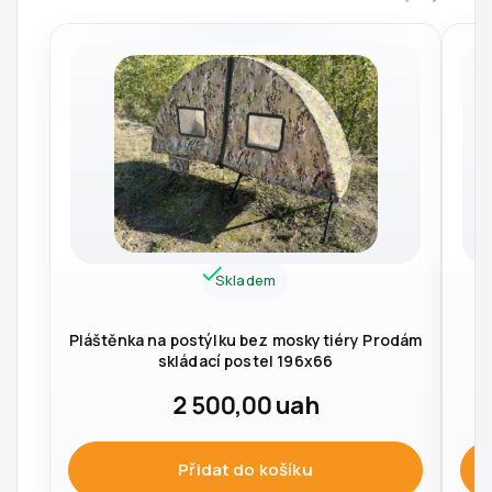
Skladem
Pláštěnka na postýlku bez moskytiéry Prodám
skládací postel 196x66
2 500,00
uah
Přidat do košíku