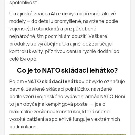
spolehlivost.
Ukrajinská značka
Aforce
vyrábí přesně takové
modely — do detailu promyšlené, navržené podle
vojenských standardů a přizpůsobené
nejnáročnějším podmínkám použití. Veškeré
produkty se vyrábějí na Ukrajině, což zaručuje
kontrolu kvality, příznivou cenu a rychlé dodání po
celé Evropě.
Co je to NATO skládací lehátko?
Pojem
«
NATO skládací lehátko
»
obvykle označuje
pevné, zesílené skládací polní lůžko, navržené
podle vzoru vojenského vybavení armád NATO. Není
to jen obyčejná kempingová postel — jde o
maximálně zesílenou konstrukci, která snese
vysoké zatížení a spolehlivě funguje v extrémních
podmínkách.