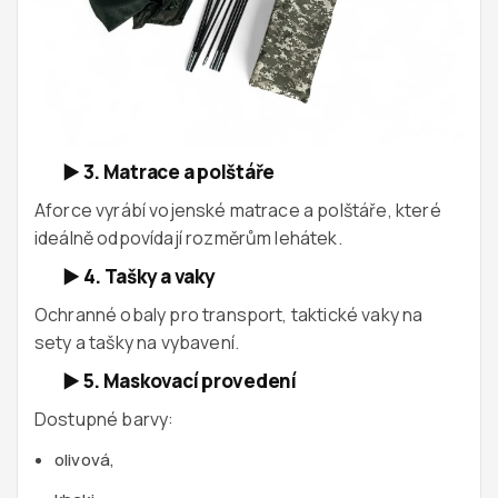
►
3. Matrace a polštáře
Aforce vyrábí vojenské matrace a polštáře, které
ideálně odpovídají rozměrům lehátek.
►
4. Tašky a vaky
Ochranné obaly pro transport, taktické vaky na
sety a tašky na vybavení.
►
5. Maskovací provedení
Dostupné barvy:
olivová,