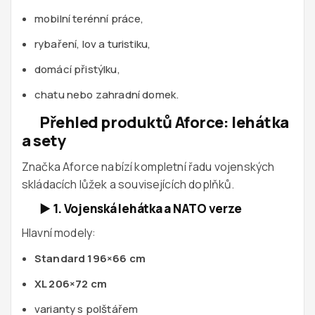
mobilní terénní práce,
rybaření, lov a turistiku,
domácí přistýlku,
chatu nebo zahradní domek.
Přehled produktů Aforce: lehátka
a sety
Značka Aforce nabízí kompletní řadu vojenských
skládacích lůžek a souvisejících doplňků.
►
1. Vojenská lehátka a NATO verze
Hlavní modely:
Standard 196×66 cm
XL 206×72 cm
varianty s polštářem