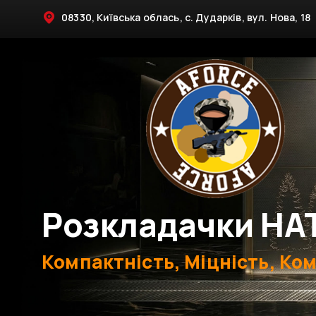
08330, Київська облась, с. Дударків, вул. Нова, 18
Розкладачки НА
Компактність, Міцність, Ко