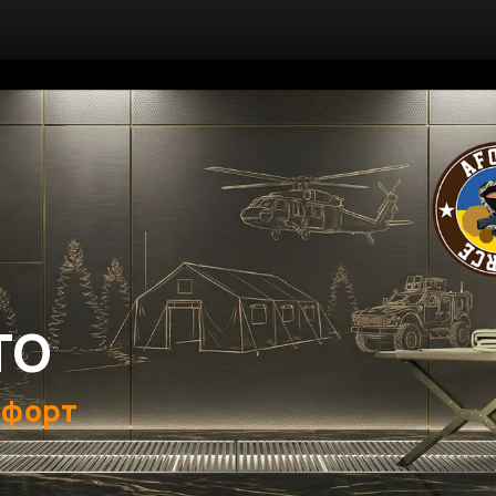
ТО
мфорт