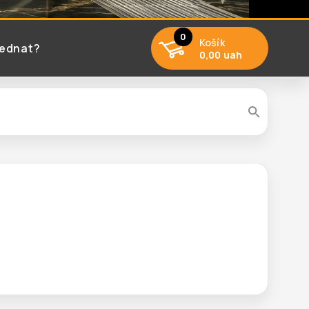
0
Košík
jednat?
0,00 uah