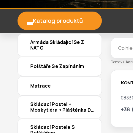
Katalog produktů
Armáda Skládající Se Z
NATO
Domov
Kon
Polštáře Se Zapínáním
KON
Matrace
08330
Skládací Postel +
+38 
Moskytiéra + Pláštěnka Do
Deště
Skládací Postele S
Polštářem