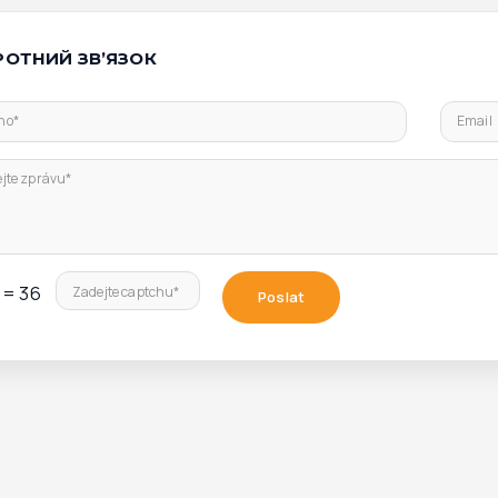
РОТНИЙ ЗВ’ЯЗОК
no*
Email
jte zprávu*
? = 36
Zadejte captchu*
Poslat