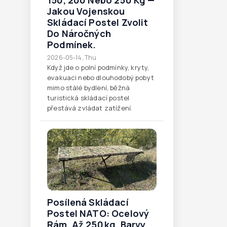
150, 200 Nebo 250 Kg —
Jakou Vojenskou
Skládací Postel Zvolit
Do Náročných
Podmínek.
2026-05-14, Thu
Když jde o polní podmínky, kryty,
evakuaci nebo dlouhodobý pobyt
mimo stálé bydlení, běžná
turistická skládací postel
přestává zvládat zatížení.
Posílená Skládací
Postel NATO: Ocelový
Rám, Až 250 Kg, Barvy