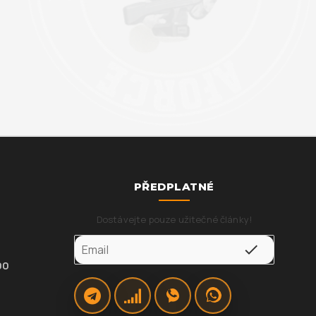
PŘEDPLATNÉ
Dostávejte pouze užitečné články!
00