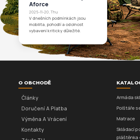
Aforce
2025-11-20, Thu
V dnešních podmínkách jsou
mobilita, pohodlí a odolnost
vybavení kriticky důležité.
O OBCHODĚ
KATALO
Články
Armáda skl
Doručení A Platba
Polštáře s
Výměna A Vrácení
Matrace
Kontakty
Skládací p
pláštěnka 