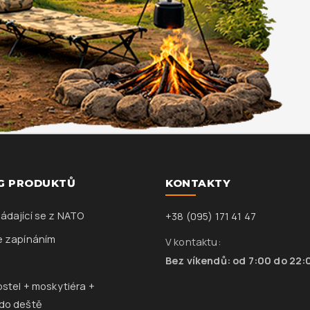
G PRODUKTŮ
KONTAKTY
ádající se z NATO
+38 (095) 171 41 47
e zapínáním
V kontaktu:
Bez víkendů: od 7:00 do 22:
ostel + moskytiéra +
do deště