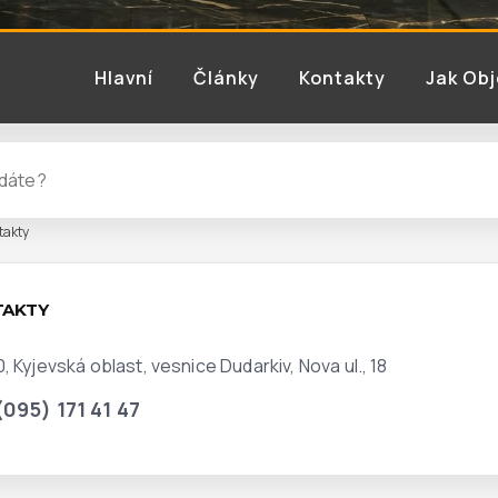
Hlavní
Články
Kontakty
Jak Ob
takty
TAKTY
, Kyjevská oblast, vesnice Dudarkiv, Nova ul., 18
(095) 171 41 47