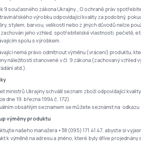
k 9 současného zákona Ukrajiny „
O ochraně práv spotřebit
ravinářského výrobku odpovídající kvality za podobný, pok
ry, stylem, barvou, velikostí nebo z jiných důvodů nelze pou
li zachován jeho vzhled, spotřebitelské vlastnosti, pečetě, e
vajícím spolu s výrobkem.
vající nemá právo odmítnout výměnu (vrácení) produktu, kt
ny náležitosti stanovené v čl. 9 zákona (zachovaný vzhled vý
ádání atd.).
mky
et ministrů Ukrajiny schválil seznam zboží odpovídající kvali
e dne 19. března 1994 č. 172).
tuálním obsáhlým seznamem se můžete seznámit na
odkazu
up výměny produktu
ktujte našeho manažera +38 (095) 171 41 47, abyste si vyjas
kt k výměně na adresu a jméno, které byly dříve projednány 