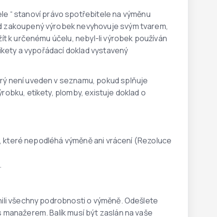
ele
“ stanoví právo spotřebitele na výměnu
ud zakoupený výrobek nevyhovuje svým tvarem,
žít k určenému účelu, nebyl-li výrobek používán
tikety a vypořádací doklad vystavený
erý není uveden v seznamu, pokud splňuje
robku, etikety, plomby, existuje doklad o
ty, které nepodléhá výměně ani vrácení (Rezoluce
.
nili všechny podrobnosti o výměně. Odešlete
s manažerem. Balík musí být zaslán na vaše