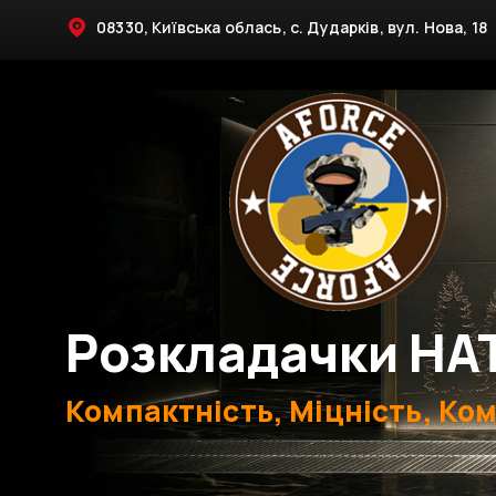
08330, Київська облась, с. Дударків, вул. Нова, 18
Розкладачки НА
Компактність, Міцність, Ко