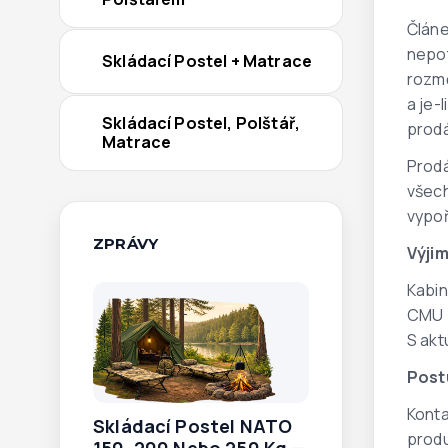
Článe
nepot
Skládací Postel + Matrace
rozmě
a je-
Skládací Postel, Polštář,
prodá
Matrace
Prodá
všech
vypoř
ZPRÁVY
Výji
Kabin
CMU z
S ak
Post
Konta
Skládací Postel NATO
produ