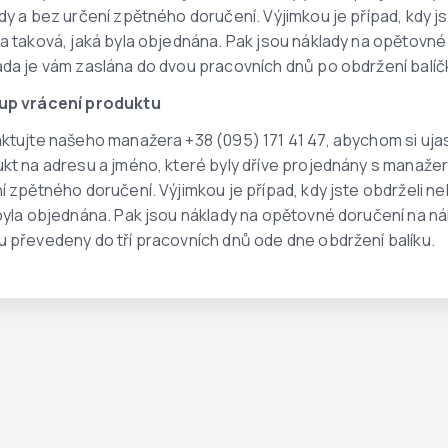
dy a bez určení zpětného doručení. Výjimkou je případ, kdy j
a taková, jaká byla objednána. Pak jsou náklady na opětovn
da je vám zaslána do dvou pracovních dnů po obdržení balíč
up vrácení produktu
ktujte našeho manažera +38 (095) 171 41 47, abychom si ujas
kt na adresu a jméno, které byly dříve projednány s manažer
í zpětného doručení. Výjimkou je případ, kdy jste obdrželi n
byla objednána. Pak jsou náklady na opětovné doručení na 
 převedeny do tří pracovních dnů ode dne obdržení balíku.