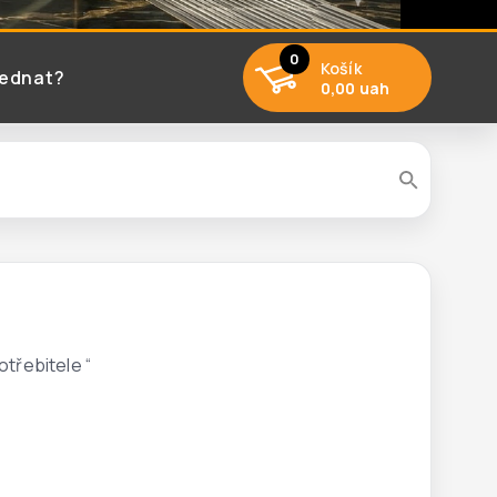
0
Košík
jednat?
0,00 uah
otřebitele
“