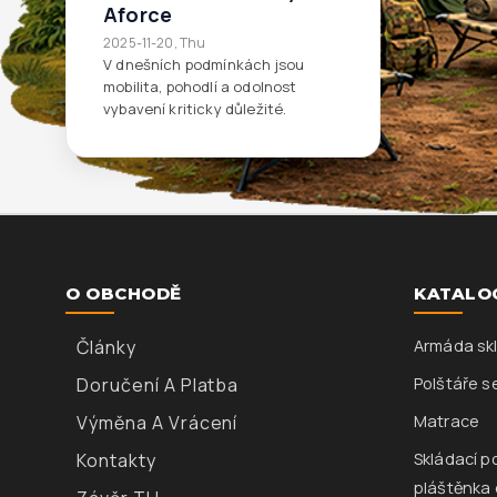
Aforce
2025-11-20, Thu
V dnešních podmínkách jsou
mobilita, pohodlí a odolnost
vybavení kriticky důležité.
O OBCHODĚ
KATALO
Články
Armáda skl
Doručení A Platba
Polštáře s
Výměna A Vrácení
Matrace
Kontakty
Skládací p
pláštěnka 