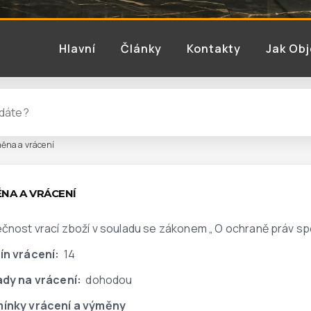
Hlavní
Články
Kontakty
Jak Ob
ěna a vrácení
NA A VRÁCENÍ
čnost vrací zboží v souladu se zákonem „
O ochraně práv sp
ín vrácení:
14
ady na vrácení:
dohodou
ínky vrácení a výměny