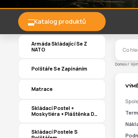
Katalog produktů
Armáda Skládající Se Z
NATO
Domov
Vým
Polštáře Se Zapínáním
VÝMĚ
Matrace
Spole
Skládací Postel +
Term
Moskytiéra + Pláštěnka Do
Deště
Nákl
Skládací Postele S
Podm
Polštářem