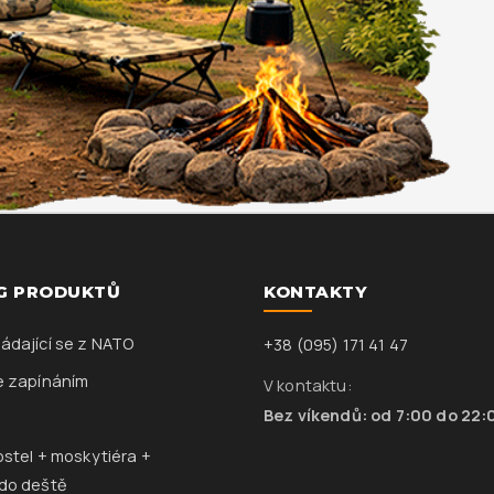
G PRODUKTŮ
KONTAKTY
ádající se z NATO
+38 (095) 171 41 47
e zapínáním
V kontaktu:
Bez víkendů: od 7:00 do 22:
ostel + moskytiéra +
do deště