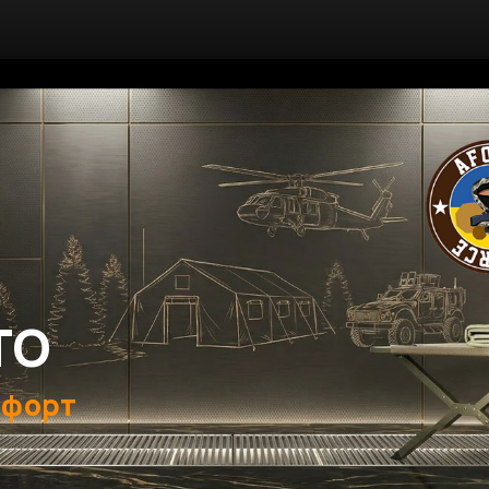
ТО
мфорт