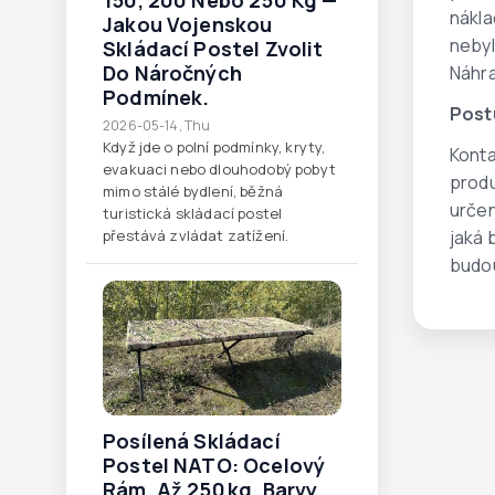
150, 200 Nebo 250 Kg —
nákla
Jakou Vojenskou
nebyl
Skládací Postel Zvolit
Do Náročných
Náhra
Podmínek.
Post
2026-05-14, Thu
Když jde o polní podmínky, kryty,
Konta
evakuaci nebo dlouhodobý pobyt
produ
mimo stálé bydlení, běžná
určen
turistická skládací postel
jaká 
přestává zvládat zatížení.
budou
Posílená Skládací
Postel NATO: Ocelový
Rám, Až 250 Kg, Barvy