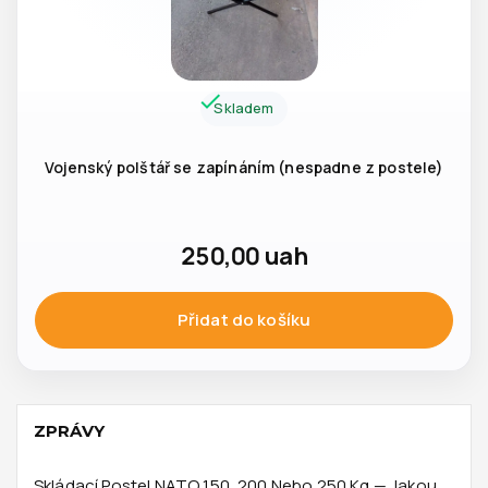
Skladem
Vojenský polštář se zapínáním (nespadne z postele)
250,00
uah
Přidat do košíku
ZPRÁVY
Skládací Postel NATO 150, 200 Nebo 250 Kg — Jakou