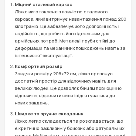
Міцний сталевий каркас
Ліжко виготовлене з повністю сталевого
каркаса, який витримує навантаження понад 200
кілограмів. Це забезпечує його довговічність і
надійність, що робить його ідеальним для
армійських потреб. Металеві труби стійкі до
деформацій та механічних пошкоджень навіть за
інтенсивної експлуатації.
Комфортний розмір
Завдяки розміру 206x72 см, ліжко пропонує
достатній простір для відпочинку навіть для
великих людей. Це дозволяє бійцям повноцінно
відпочити, відновити сили і підготуватися до
нових завдань.
Швидке та зручне складання
Ліжко легко складається та розкладається, що
є критично важливим у бойових або рятувальних
умовах. Мобільність та простота у використанні