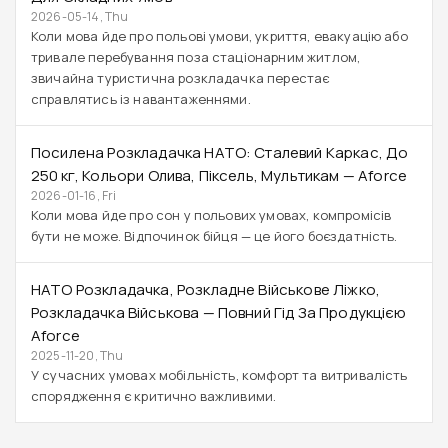
2026-05-14, Thu
Коли мова йде про польові умови, укриття, евакуацію або
тривале перебування поза стаціонарним житлом,
звичайна туристична розкладачка перестає
справлятись із навантаженнями.
Посилена Розкладачка НАТО: Сталевий Каркас, До
250 Кг, Кольори Олива, Піксель, Мультикам — Aforce
2026-01-16, Fri
Коли мова йде про сон у польових умовах, компромісів
бути не може. Відпочинок бійця — це його боєздатність.
НАТО Розкладачка, Розкладне Військове Ліжко,
Розкладачка Військова — Повний Гід За Продукцією
Aforce
2025-11-20, Thu
У сучасних умовах мобільність, комфорт та витривалість
спорядження є критично важливими.