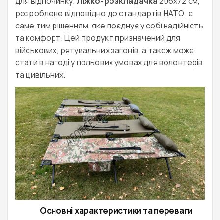
для відпочинку.
Ліжко-розкладачка
206x72 см,
розроблене відповідно до стандартів НАТО, є
саме тим рішенням, яке поєднує у собі надійність
та комфорт. Цей продукт призначений для
військових, рятувальних загонів, а також може
стати в нагоді у польових умовах для волонтерів
та цивільних.
Основні характеристики та переваги