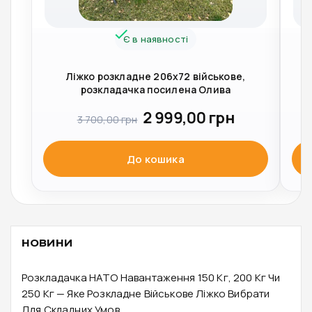
Є в наявності
Ліжко розкладне 206x72 військове,
М
розкладачка посилена Олива
2 999,00
грн
3 700,00
грн
До кошика
НОВИНИ
Розкладачка НАТО Навантаження 150 Кг, 200 Кг Чи
250 Кг — Яке Розкладне Військове Ліжко Вибрати
Для Складних Умов