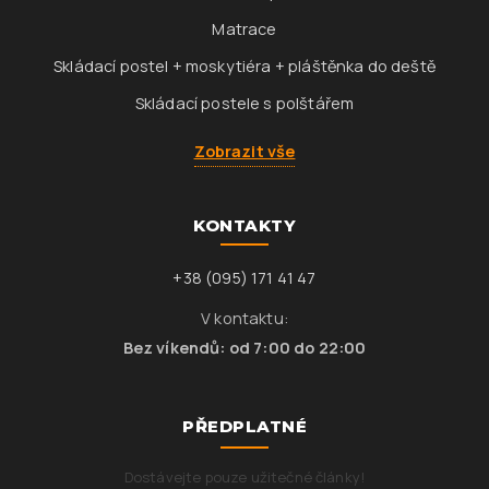
Matrace
Skládací postel + moskytiéra + pláštěnka do deště
Skládací postele s polštářem
Zobrazit vše
KONTAKTY
+38 (095) 171 41 47
V kontaktu:
Bez víkendů: od 7:00 do 22:00
PŘEDPLATNÉ
Dostávejte pouze užitečné články!