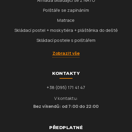
Armáda skládající se z NATO
Polštáře se zapínáním
Matrace
Skládací postel + moskytiéra + pláštěnka do deště
Skládací postele s polštářem
Zobrazit vše
KONTAKTY
+38 (095) 171 41 47
V kontaktu:
Bez víkendů: od 7:00 do 22:00
PŘEDPLATNÉ