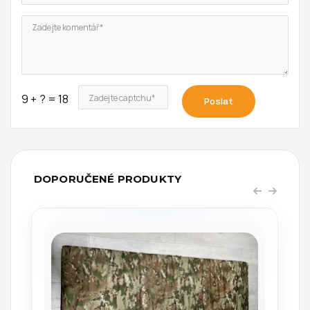
Zadejte komentář*
9 + ? = 18
Zadejte captchu*
Poslat
DOPORUČENÉ PRODUKTY