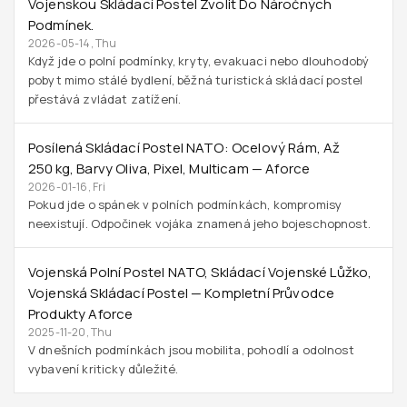
Vojenskou Skládací Postel Zvolit Do Náročných
Podmínek.
2026-05-14, Thu
Když jde o polní podmínky, kryty, evakuaci nebo dlouhodobý
pobyt mimo stálé bydlení, běžná turistická skládací postel
přestává zvládat zatížení.
Posílená Skládací Postel NATO: Ocelový Rám, Až
250 Kg, Barvy Oliva, Pixel, Multicam — Aforce
2026-01-16, Fri
Pokud jde o spánek v polních podmínkách, kompromisy
neexistují. Odpočinek vojáka znamená jeho bojeschopnost.
Vojenská Polní Postel NATO, Skládací Vojenské Lůžko,
Vojenská Skládací Postel — Kompletní Průvodce
Produkty Aforce
2025-11-20, Thu
V dnešních podmínkách jsou mobilita, pohodlí a odolnost
vybavení kriticky důležité.