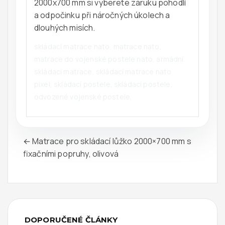
2000x700 mm si vyberete záruku pohodlí
a odpočinku při náročných úkolech a
dlouhých misích.
skládací matrace nato, matrace nato,
matrace do vojenské postele nato, armádní
skládací matrace, skládací matrace nato
pixel, skládací postele, skládací postele,
odvozené vojenské postele,
← Matrace pro skládací lůžko 2000×700 mm s
fixačními popruhy, olivová
DOPORUČENÉ ČLÁNKY