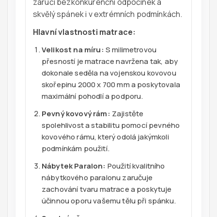
zaručí bezkonkurenční odpočinek a
skvělý spánek i v extrémních podmínkách.
Hlavní vlastnosti matrace:
Velikost na míru:
S milimetrovou
přesností je matrace navržena tak, aby
dokonale seděla na vojenskou kovovou
skořepinu 2000 x 700 mm a poskytovala
maximální pohodlí a podporu.
Pevný kovový rám:
Zajistěte
spolehlivost a stabilitu pomocí pevného
kovového rámu, který odolá jakýmkoli
podmínkám použití.
Nábytek Paralon:
Použití kvalitního
nábytkového paralonu zaručuje
zachování tvaru matrace a poskytuje
účinnou oporu vašemu tělu při spánku.