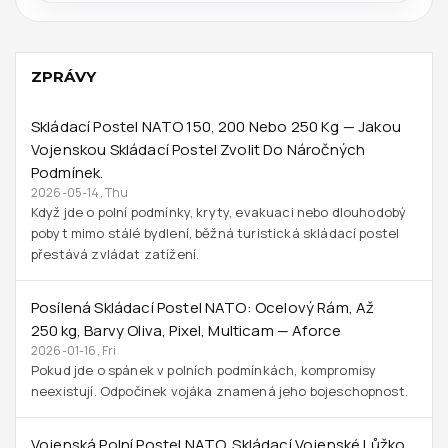
ZPRÁVY
Skládací Postel NATO 150, 200 Nebo 250 Kg — Jakou
Vojenskou Skládací Postel Zvolit Do Náročných
Podmínek.
2026-05-14, Thu
Když jde o polní podmínky, kryty, evakuaci nebo dlouhodobý
pobyt mimo stálé bydlení, běžná turistická skládací postel
přestává zvládat zatížení.
Posílená Skládací Postel NATO: Ocelový Rám, Až
250 Kg, Barvy Oliva, Pixel, Multicam — Aforce
2026-01-16, Fri
Pokud jde o spánek v polních podmínkách, kompromisy
neexistují. Odpočinek vojáka znamená jeho bojeschopnost.
Vojenská Polní Postel NATO, Skládací Vojenské Lůžko,