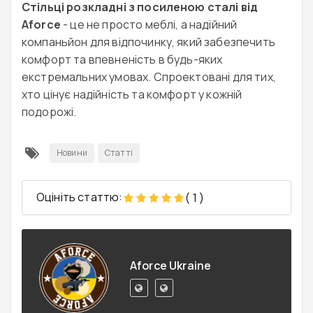
Стільці розкладні з посиленою сталі від
Aforce
- це не просто меблі, а надійний
компаньйон для відпочинку, який забезпечить
комфорт та впевненість в будь-яких
екстремальних умовах. Спроектовані для тих,
хто цінує надійність та комфорт у кожній
подорожі.
Новини
Статті
Оцініть статтю:
(
1
)
Aforce Ukraine