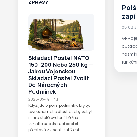
ZPRÁVY
Polš
zapí
voje
05 02 
Ve voj
outdoo
nesmírn
Skládací Postel NATO
funkční
150, 200 Nebo 250 Kg —
maximá
Jakou Vojenskou
Skládací Postel Zvolit
odpoči
Do Náročných
Podmínek.
2026-05-14, Thu
Když jde o polní podmínky, kryty,
evakuaci nebo dlouhodobý pobyt
mimo stálé bydlení, běžná
turistická skládací postel
přestává zvládat zatížení.