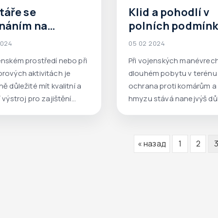
táře se
Klid a pohodlí v
náním na
polních podmín
nskou postel
2024
05 02 2024
enském prostředí nebo při
Při vojenských manévrech
rových aktivitách je
dlouhém pobytu v terénu
ě důležité mít kvalitní a
ochrana proti komárům a
 výstroj pro zajištění
hmyzu stává nanejvýš důl
lního pohodlí při
nku a spánku.
« назад
1
2