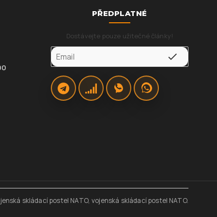
PŘEDPLATNÉ
Dostávejte pouze užitečné články!
00
ojenská skládací postel NATO, vojenská skládací postel NATO.