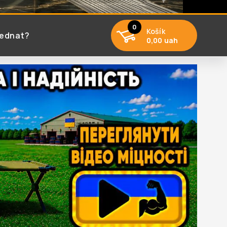
0
Košík
jednat?
0,00 uah