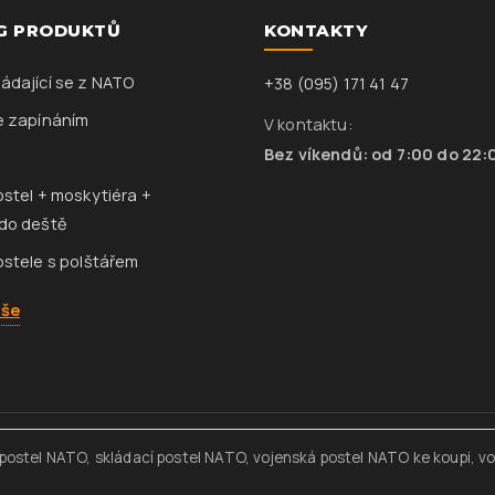
G PRODUKTŮ
KONTAKTY
ádající se z NATO
+38 (095) 171 41 47
e zapínáním
V kontaktu:
Bez víkendů: od 7:00 do 22:
ostel + moskytiéra +
do deště
ostele s polštářem
vše
 postel NATO, skládací postel NATO, vojenská postel NATO ke koupi, v