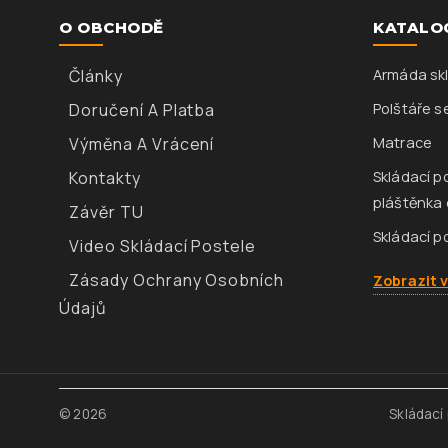
O OBCHODĚ
KATALO
Články
Armáda skl
Doručení A Platba
Polštáře s
Výměna A Vrácení
Matrace
Kontakty
Skládací p
pláštěnka 
Závěr TU
Skládací p
Video Skládací Postele
Zásady Ochrany Osobních
Zobrazit 
Údajů
© 2026
Skládací