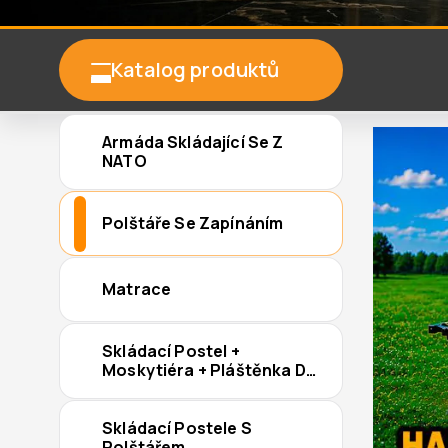
Katalog produktů
Armáda Skládající Se Z
NATO
Polštáře Se Zapínáním
Matrace
Skládací Postel +
Moskytiéra + Pláštěnka Do
Deště
Skládací Postele S
Polštářem