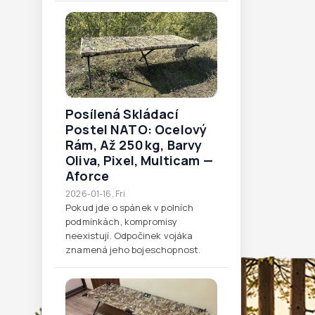
Posílená Skládací
Postel NATO: Ocelový
Rám, Až 250 Kg, Barvy
Oliva, Pixel, Multicam —
Aforce
2026-01-16, Fri
Pokud jde o spánek v polních
podmínkách, kompromisy
neexistují. Odpočinek vojáka
znamená jeho bojeschopnost.