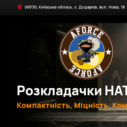
08330, Київська облась, с. Дударків, вул. Нова, 18
Розкладачки НА
Компактність, Міцність, Ко