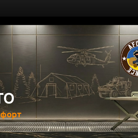
ТО
мфорт