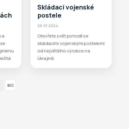
Skládací vojenské
kách
postele
29 01 2024
 a
Otevřete svět pohodlí se
 se
skládacími vojenskými postelemi
 jinému
od největšího výrobce na
ežitá.
Ukrajině.
3
всі