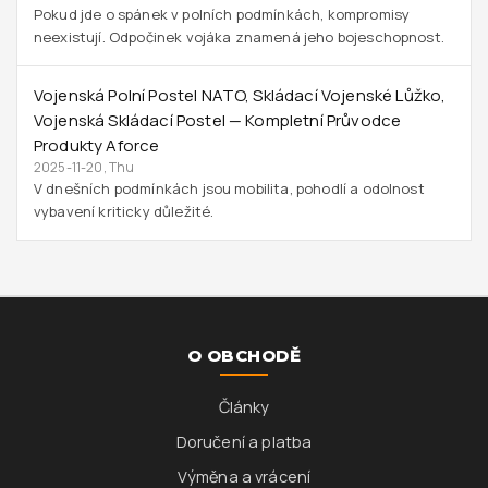
Pokud jde o spánek v polních podmínkách, kompromisy
neexistují. Odpočinek vojáka znamená jeho bojeschopnost.
Vojenská Polní Postel NATO, Skládací Vojenské Lůžko,
Vojenská Skládací Postel — Kompletní Průvodce
Produkty Aforce
2025-11-20, Thu
V dnešních podmínkách jsou mobilita, pohodlí a odolnost
vybavení kriticky důležité.
O OBCHODĚ
Články
Doručení a platba
Výměna a vrácení