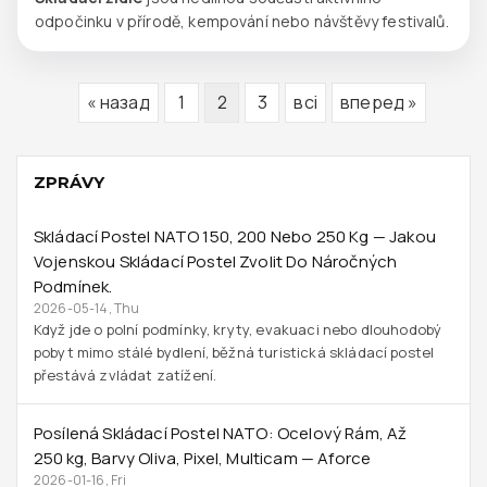
odpočinku v přírodě, kempování nebo návštěvy festivalů.
« назад
1
2
3
всі
вперед »
ZPRÁVY
Skládací Postel NATO 150, 200 Nebo 250 Kg — Jakou
Vojenskou Skládací Postel Zvolit Do Náročných
Podmínek.
2026-05-14, Thu
Když jde o polní podmínky, kryty, evakuaci nebo dlouhodobý
pobyt mimo stálé bydlení, běžná turistická skládací postel
přestává zvládat zatížení.
Posílená Skládací Postel NATO: Ocelový Rám, Až
250 Kg, Barvy Oliva, Pixel, Multicam — Aforce
2026-01-16, Fri