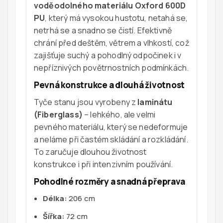
voděodolného materiálu Oxford 600D
PU
, který má vysokou hustotu, netahá se,
netrhá se a snadno se čistí. Efektivně
chrání před deštěm, větrem a vlhkostí, což
zajišťuje suchý a pohodlný odpočinek i v
nepříznivých povětrnostních podmínkách.
Pevná konstrukce a dlouhá životnost
Tyče stanu jsou vyrobeny z
laminátu
(Fiberglass)
– lehkého, ale velmi
pevného materiálu, který se nedeformuje
a neláme při častém skládání a rozkládání.
To zaručuje dlouhou životnost
konstrukce i při intenzivním používání.
Pohodlné rozměry a snadná přeprava
Délka:
206 cm
Šířka:
72 cm