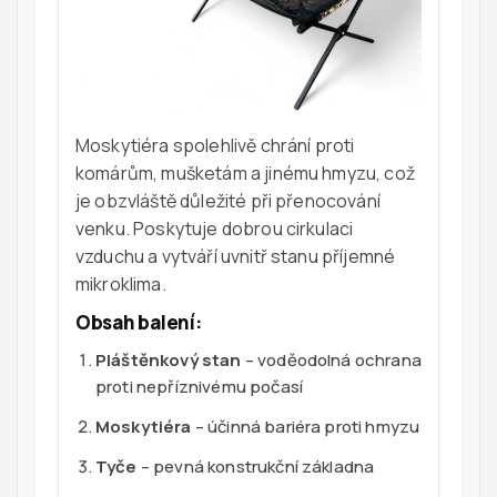
Moskytiéra spolehlivě chrání proti
komárům, mušketám a jinému hmyzu, což
je obzvláště důležité při přenocování
venku. Poskytuje dobrou cirkulaci
vzduchu a vytváří uvnitř stanu příjemné
mikroklima.
Obsah balení:
Pláštěnkový stan
– voděodolná ochrana
proti nepříznivému počasí
Moskytiéra
– účinná bariéra proti hmyzu
Tyče
– pevná konstrukční základna