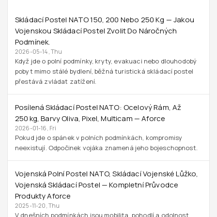
Skládací Postel NATO 150, 200 Nebo 250 Kg — Jakou
Vojenskou Skládací Postel Zvolit Do Náročných
Podmínek.
2026-05-14, Thu
Když jde o polní podmínky, kryty, evakuaci nebo dlouhodobý
pobyt mimo stálé bydlení, běžná turistická skládací postel
přestává zvládat zatížení.
Posílená Skládací Postel NATO: Ocelový Rám, Až
250 Kg, Barvy Oliva, Pixel, Multicam — Aforce
2026-01-16, Fri
Pokud jde o spánek v polních podmínkách, kompromisy
neexistují. Odpočinek vojáka znamená jeho bojeschopnost.
Vojenská Polní Postel NATO, Skládací Vojenské Lůžko,
Vojenská Skládací Postel — Kompletní Průvodce
Produkty Aforce
2025-11-20, Thu
V dnešních podmínkách jsou mobilita, pohodlí a odolnost