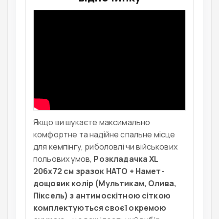
Якщо ви шукаєте максимально
комфортне та надійне спальне місце
для кемпінгу, риболовлі чи військових
польових умов,
Розкладачка XL
206х72 см зразок НАТО + Намет-
дощовик колір (Мультикам, Олива,
Піксель) з антимоскітною сіткою
комплектуються своєї окремою