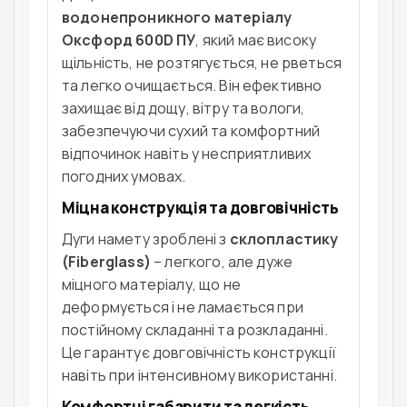
водонепроникного матеріалу
Оксфорд 600D ПУ
, який має високу
щільність, не розтягується, не рветься
та легко очищається. Він ефективно
захищає від дощу, вітру та вологи,
забезпечуючи сухий та комфортний
відпочинок навіть у несприятливих
погодних умовах.
Міцна конструкція та довговічність
Дуги намету зроблені з
склопластику
(Fiberglass)
– легкого, але дуже
міцного матеріалу, що не
деформується і не ламається при
постійному складанні та розкладанні.
Це гарантує довговічність конструкції
навіть при інтенсивному використанні.
Комфортні габарити та легкість