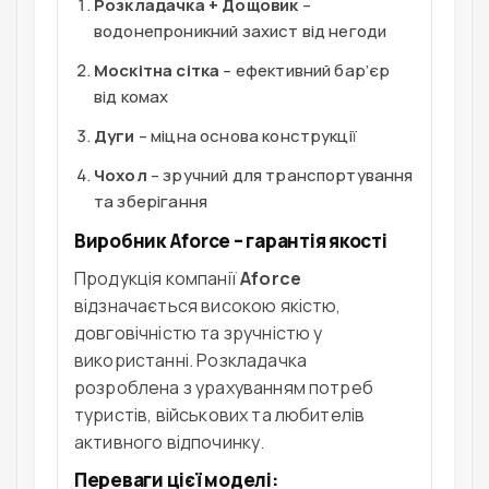
Розкладачка + Дощовик
–
водонепроникний захист від негоди
Москітна сітка
– ефективний бар’єр
від комах
Дуги
– міцна основа конструкції
Чохол
– зручний для транспортування
та зберігання
Виробник Aforce – гарантія якості
Продукція компанії
Aforce
відзначається високою якістю,
довговічністю та зручністю у
використанні. Розкладачка
розроблена з урахуванням потреб
туристів, військових та любителів
активного відпочинку.
Переваги цієї моделі: