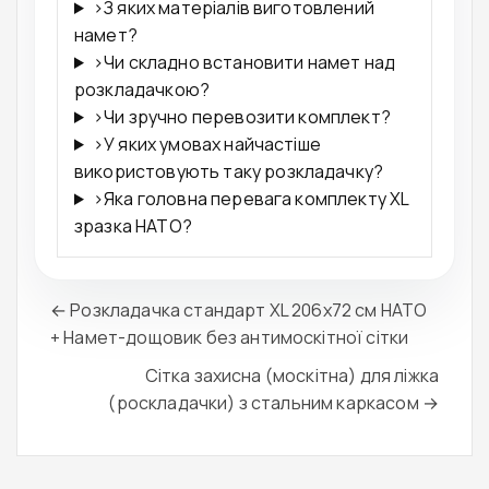
›
З яких матеріалів виготовлений
намет?
›
Чи складно встановити намет над
розкладачкою?
›
Чи зручно перевозити комплект?
›
У яких умовах найчастіше
використовують таку розкладачку?
›
Яка головна перевага комплекту XL
зразка НАТО?
← Розкладачка стандарт XL 206x72 см НАТО
+ Намет-дощовик без антимоскітної сітки
Сітка захисна (москітна) для ліжка
(роскладачки) з стальним каркасом →