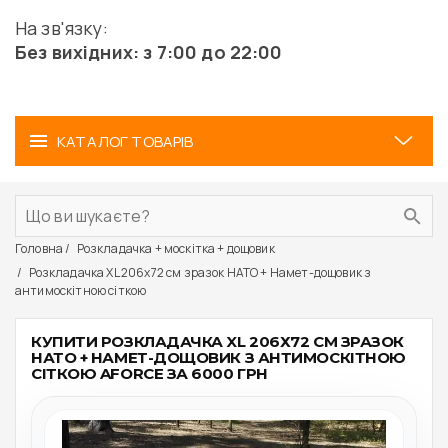
На зв'язку:
Без вихідних: з 7:00 до 22:00
КАТАЛОГ ТОВАРІВ
Головна
Розкладачка + москітка + дощовик
Розкладачка XL 206х72 см зразок НАТО + Намет-дощовик з
антимоскітною сіткою
КУПИТИ РОЗКЛАДАЧКА XL 206Х72 СМ ЗРАЗОК
НАТО + НАМЕТ-ДОЩОВИК З АНТИМОСКІТНОЮ
СІТКОЮ AFORCE ЗА 6000 ГРН