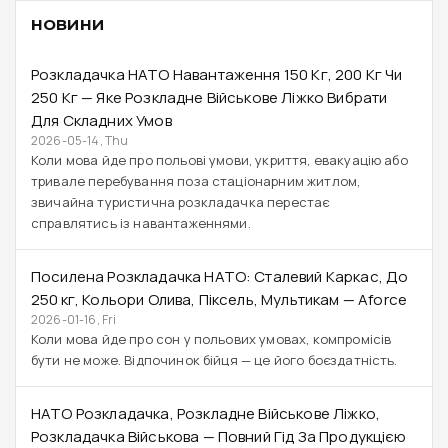
НОВИНИ
Розкладачка НАТО Навантаження 150 Кг, 200 Кг Чи
250 Кг — Яке Розкладне Військове Ліжко Вибрати
Для Складних Умов
2026-05-14, Thu
Коли мова йде про польові умови, укриття, евакуацію або
тривале перебування поза стаціонарним житлом,
звичайна туристична розкладачка перестає
справлятись із навантаженнями.
Посилена Розкладачка НАТО: Сталевий Каркас, До
250 Кг, Кольори Олива, Піксель, Мультикам — Aforce
2026-01-16, Fri
Коли мова йде про сон у польових умовах, компромісів
бути не може. Відпочинок бійця — це його боєздатність.
НАТО Розкладачка, Розкладне Військове Ліжко,
Розкладачка Військова — Повний Гід За Продукцією