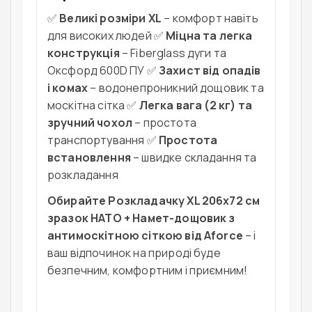
✅
Великі розміри XL
– комфорт навіть
для високих людей ✅
Міцна та легка
конструкція
– Fiberglass дуги та
Оксфорд 600D ПУ ✅
Захист від опадів
і комах
– водонепроникний дощовик та
москітна сітка ✅
Легка вага (2 кг) та
зручний чохол
– простота
транспортування ✅
Простота
встановлення
– швидке складання та
розкладання
Обирайте Розкладачку XL 206х72 см
зразок НАТО + Намет-дощовик з
антимоскітною сіткою від Aforce
– і
ваш відпочинок на природі буде
безпечним, комфортним і приємним!