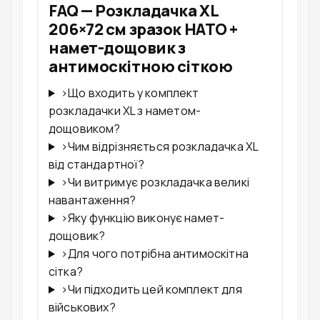
FAQ — Розкладачка XL
206×72 см зразок НАТО +
намет-дощовик з
антимоскітною сіткою
›
Що входить у комплект
розкладачки XL з наметом-
дощовиком?
›
Чим відрізняється розкладачка XL
від стандартної?
›
Чи витримує розкладачка великі
навантаження?
›
Яку функцію виконує намет-
дощовик?
›
Для чого потрібна антимоскітна
сітка?
›
Чи підходить цей комплект для
військових?