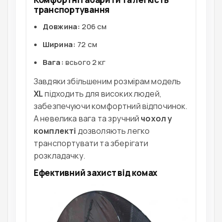
транспортування
Довжина:
206 см
Ширина:
72 см
Вага:
всього 2 кг
Завдяки збільшеним розмірам модель
XL
підходить для високих людей,
забезпечуючи комфортний відпочинок.
А невелика вага та зручний
чохол у
комплекті
дозволяють легко
транспортувати та зберігати
розкладачку.
Ефективний захист від комах