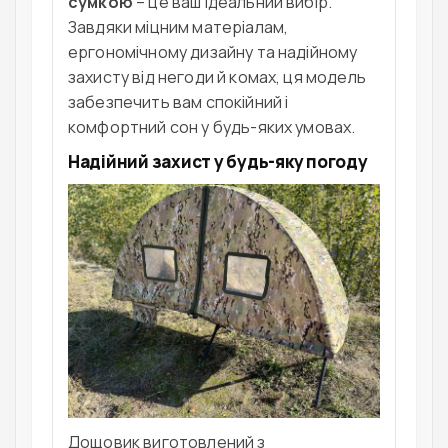
сумкою
– це ваш ідеальний вибір.
Завдяки міцним матеріалам,
ергономічному дизайну та надійному
захисту від негоди й комах, ця модель
забезпечить вам спокійний і
комфортний сон у будь-яких умовах.
Надійний захист у будь-яку погоду
Дощовик виготовлений з