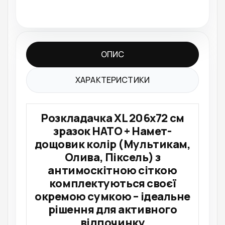
ОПИС
ХАРАКТЕРИСТИКИ
Розкладачка XL 206х72 см
зразок НАТО + Намет-
дощовик колір (Мультикам,
Олива, Піксель) з
антимоскітною сіткою
комплектуються своєї
окремою сумкою – ідеальне
рішення для активного
відпочинку