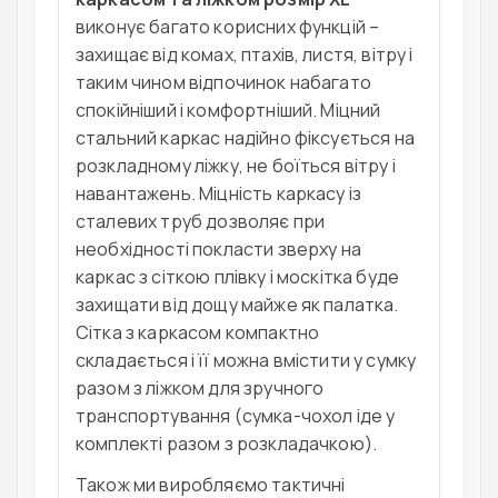
виконує багато корисних функцій –
захищає від комах, птахів, листя, вітру і
таким чином відпочинок набагато
спокійніший і комфортніший. Міцний
стальний каркас надійно фіксується на
розкладному ліжку, не боїться вітру і
навантажень. Міцність каркасу із
сталевих труб дозволяє при
необхідності покласти зверху на
каркас з сіткою плівку і москітка буде
захищати від дощу майже як палатка.
Сітка з каркасом компактно
складається і її можна вмістити у сумку
разом з ліжком для зручного
транспортування (сумка-чохол іде у
комплекті разом з розкладачкою).
Також ми виробляємо тактичні