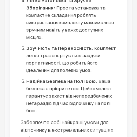
Легка Установка та Зручне
Зберігання:
Проста установка та
компактне складання роблять
використання комплекту максимально
зручним навіть у важкодоступних
місцях.
Зручність та Переносність:
Комплект
легко транспортується завдяки
портативності, що робить його
ідеальним для полевих умов.
Надійна Безпека на Полі Бою:
Ваша
безпека є пріоритетом. Цей комплект
гарантує захист від непередбачених
негараздів під час відпочинку на полі
бою.
Забезпечте собі найкращі умови для
відпочинку в екстремальних ситуаціях