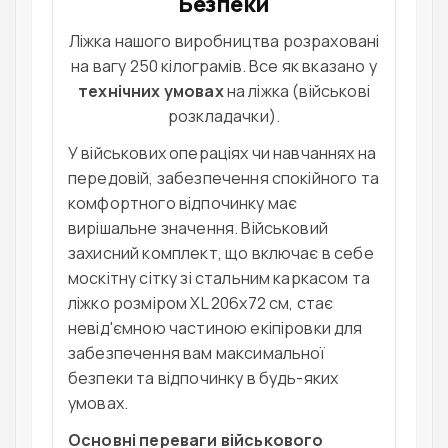
Безпеки
Ліжка нашого виробництва розраховані
на вагу 250 кілограмів. Все як вказано у
технічних умовах
на ліжка (військові
розкладачки).
У військових операціях чи навчаннях на
передовій, забезпечення спокійного та
комфортного відпочинку має
вирішальне значення. Військовий
захисний комплект, що включає в себе
москітну сітку зі стальним каркасом та
ліжко розміром XL 206x72 см, стає
невід'ємною частиною екіпіровки для
забезпечення вам максимальної
безпеки та відпочинку в будь-яких
умовах.
Основні переваги військового