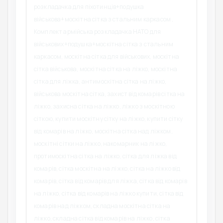
розкладачка для піхотинців+подушка
військова+москітна сітка з стальним каркасом ,
Комплект армійська розкладачка НАТО для
військових+подушка+москітна сітка з стальним
каркасом, москітна сітка для військових, москітна
сітка військова, москітна сітка на ліжко, москітна
сітка для ліжка, антимоскітна сітка на ліжко,
військова москітна сітка, захист від комарів сітка на
ліжко, захисна сітка на ліжко, ліжко з москітною
сіткою, купити москітну сітку на ліжко, купити сітку
від комарів на ліжко, москітна сітка над ліжком,
москітні сітки на ліжко, накомарник на ліжко,
протимоскітна сітка на ліжко, сітка для ліжка від
комарів, сітка москітна на ліжко, сітка на ліжко від
комарів, сітка від комарів для ліжка, сітка від комарів
на ліжко, сітка від комарів на ліжко купити, сітка від
комарів над ліжком, складна москітна сітка на
ліжко, складна сітка від комарів на ліжко, сітка