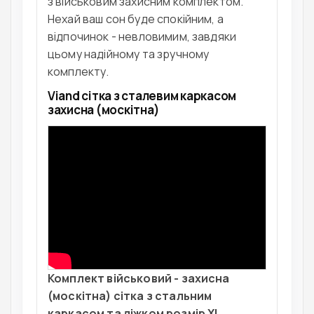
з військовим захисним комплектом.
Нехай ваш сон буде спокійним, а
відпочинок - невловимим, завдяки
цьому надійному та зручному
комплекту.
Viand сітка з сталевим каркасом
захисна (москітна)
Комплект військовий - захисна
(москітна) сітка з стальним
каркасом та ліжком розмір XL