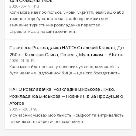
Для Складних Умов
2026-05-14, Thu
Коли мова йде про польові умови, укриття, евакуацію або
тривале перебування поза стаціонарним житлом,
звичайна туристична розкладачка перестає
справлятись із навантаженнями.
Посилена Розкладачка НАТО: Сталевий Каркас, До
250 Кг, Кольори Олива, Піксель, Мультикам — Aforce
2026-01-16, Fri
Коли мова йде про сон у польових умовах, компромісів
бути не може. Відпочинок бійця — це його боєздатність.
НАТО Розкладачка, Розкладне Військове Ліжко,
Розкладачка Військова — Повний Гід За Продукцією
Aforce
2025-11-20, Thu
У сучасних умовах мобільність, комфорт та витривалість
спорядження є критично важливими.