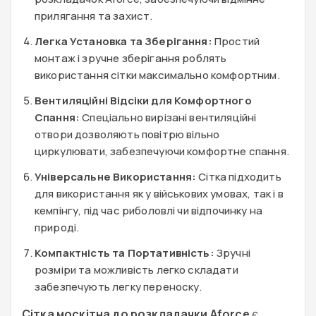
прилягання та захист.
Легка Установка та Зберігання:
Простий
монтаж і зручне зберігання роблять
використання сітки максимально комфортним.
Вентиляційні Відсіки для Комфортного
Спання:
Спеціально вирізані вентиляційні
отвори дозволяють повітрю вільно
циркулювати, забезпечуючи комфортне спання.
Універсальне Використання:
Сітка підходить
для використання як у військових умовах, так і в
кемпінгу, під час риболовлі чи відпочинку на
природі.
Компактність та Портативність:
Зручні
розміри та можливість легко складати
забезпечують легку переноску.
Сітка москітна до розкладачки Aforce
є