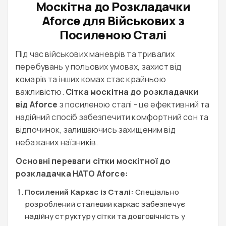
Москітна до Розкладачки
Aforce для Військових з
Посиленою Сталі
Під час військових маневрів та тривалих
перебувань у польових умовах, захист від
комарів та інших комах стає крайньою
важливістю.
Сітка москітна до розкладачки
від Aforce
з посиленою сталі - це ефективний та
надійний спосіб забезпечити комфортний сон та
відпочинок, залишаючись захищеним від
небажаних наїзників.
Основні переваги сітки москітної до
розкладачка НАТО Aforce
:
Посилений Каркас із Сталі:
Спеціально
розроблений сталевий каркас забезпечує
надійну структуру сітки та довговічність у