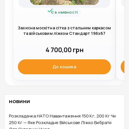
Є в наявності
Захисна москітна сітка з стальним каркасом
К
та військовим ліжком Стандарт 196x67
(
4 700,00
грн
До кошика
НОВИНИ
Розкладачка НАТО Навантаження 150 Кг, 200 Кг Чи
250 Кг — Яке Розкладне Військове Ліжко Вибрати