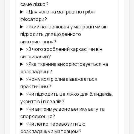
саме ліжко?
›
Для чого на матраці потрібні
фіксатори?
›
Який наповнювач у матраці і чи він
підходить для щоденного
використання?
›
З чого зроблений каркас і чи він
витривалий?
›
Яка тканина використовується на
розкладачці?
›
Чому колір олива вважається
практичним?
›
Чи підходить це ліжко для бліндажів,
укриттів і підвалів?
›
Чи витримує воно велику вагу та
спорядження?
›
Чи легко перевозити цю
розкладачку з матрацем?