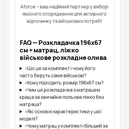
Aforce – ваш надійний партнер у виборі
якісного спорядження для активного
відпочинку та військових потреб!
FAQ — Розкладачка 196x67
см + матрац, ліжко
військове розкладне олива
›
Що це за комплект і чому його
часто беруть саме військові?
›
Кому підходить розмір 196x67 см?
›
Чим ця розкладачка з матрацем
краща за звичайне польове ліжко без
матраца?
›
Які основні характеристики у цієї
моделі?
›
Чому матрац у комплекті більший за