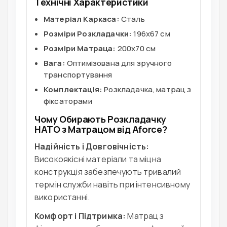
Технічні Характеристики
Матеріал Каркаса:
Сталь
Розміри Розкладачки:
196x67 см
Розміри Матраца:
200х70 см
Вага:
Оптимізована для зручного
транспортування
Комплектація:
Розкладачка, матрац з
фіксаторами
Чому Обирають Розкладачку
НАТО з Матрацом від Aforce?
Надійність і Довговічність:
Високоякісні матеріали та міцна
конструкція забезпечують тривалий
термін служби навіть при інтенсивному
використанні.
Комфорт і Підтримка:
Матрац з