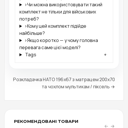
›
Чи можна використовувати такий
комплект не тільки для військових
потреб?
›
Кому цей комплект підійде
найбільше?
›
Якщо коротко — у чому головна
перевага саме цієї моделі?
Tags
+
Розкладачка НАТО 196x67 з матрацем 200х70
та чохлом мультикам / піксель →
РЕКОМЕНДОВАНІ ТОВАРИ