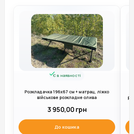
Є в наявності
Розкладачка 196x67 см + матрац, ліжко
військове розкладне олива
ро
3 950,00
грн
До кошика