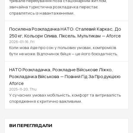
тривале перебування поза стаціонарним житлом,
звичайна туристична розкладачка перестає
справлятись із навантаженнями.
Посилена Розкладачка НАТО: Сталевий Каркас, До
250 Кг, Кольори Олива, Піксель, Мультикам — Aforce
2026-01-16, Fri
Коли мова йде про сон у польових умовах, компромісів
бути не може. Відпочинок бійця — це його боєздатність.
НАТО Розкладачка, Розкладне Військове Ліжко,
Розкладачка Військова — Повний Гід За Продукцією
Aforce
2025-11-20, Thu
У сучасних умовах мобільність, комфорт та витривалість
спорядження є критично важливими.
ВИ ПЕРЕГЛЯДАЛИ