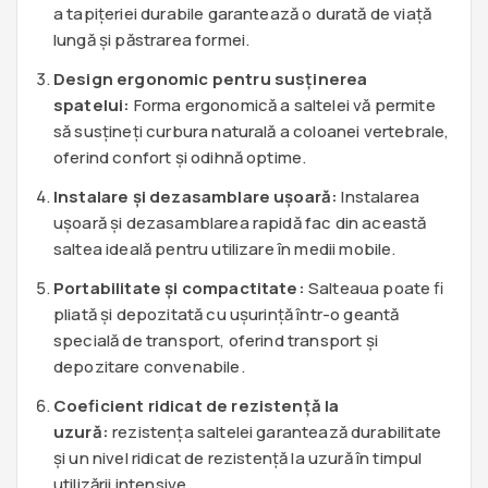
a tapițeriei durabile garantează o durată de viață
lungă și păstrarea formei.
Design ergonomic pentru susținerea
spatelui:
Forma ergonomică a saltelei vă permite
să susțineți curbura naturală a coloanei vertebrale,
oferind confort și odihnă optime.
Instalare și dezasamblare ușoară:
Instalarea
ușoară și dezasamblarea rapidă fac din această
saltea ideală pentru utilizare în medii mobile.
Portabilitate și compactitate:
Salteaua poate fi
pliată și depozitată cu ușurință într-o geantă
specială de transport, oferind transport și
depozitare convenabile.
Coeficient ridicat de rezistență la
uzură:
rezistența saltelei garantează durabilitate
și un nivel ridicat de rezistență la uzură în timpul
utilizării intensive.