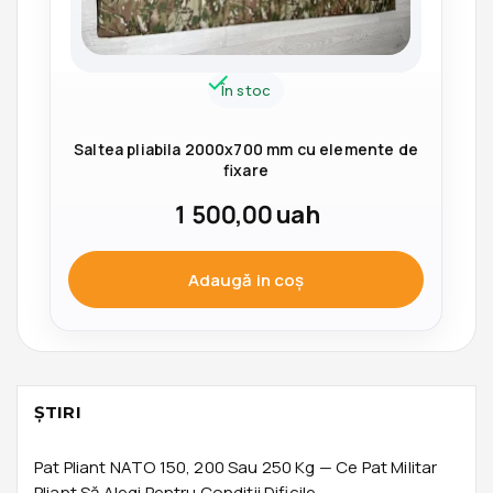
În stoc
Saltea pliabila 2000x700 mm cu elemente de
fixare
1 500,00
uah
Adaugă in coş
ŞTIRI
Pat Pliant NATO 150, 200 Sau 250 Kg — Ce Pat Militar
Pliant Să Alegi Pentru Condiții Dificile.