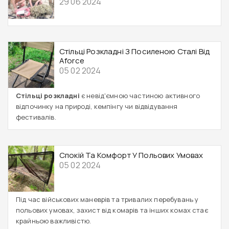
29 06 2024
Стільці Розкладні З Посиленою Сталі Від
Aforce
05 02 2024
Стільці розкладні
є невід'ємною частиною активного
відпочинку на природі, кемпінгу чи відвідування
фестивалів.
Спокій Та Комфорт У Польових Умовах
05 02 2024
Під час військових маневрів та тривалих перебувань у
польових умовах, захист від комарів та інших комах стає
крайньою важливістю.