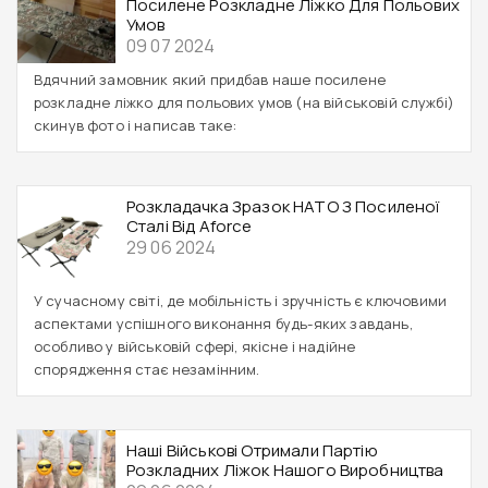
Посилене Розкладне Ліжко Для Польових
Умов
09 07 2024
Вдячний замовник який придбав наше посилене
розкладне ліжко для польових умов (на військовій службі)
скинув фото і написав таке:
Розкладачка Зразок НАТО З Посиленої
Сталі Від Aforce
29 06 2024
У сучасному світі, де мобільність і зручність є ключовими
аспектами успішного виконання будь-яких завдань,
особливо у військовій сфері, якісне і надійне
спорядження стає незамінним.
Наші Військові Отримали Партію
Розкладних Ліжок Нашого Виробництва