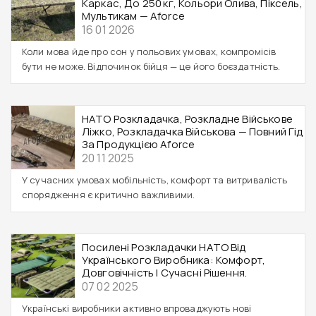
Каркас, До 250 Кг, Кольори Олива, Піксель,
Мультикам — Aforce
16 01 2026
Коли мова йде про сон у польових умовах, компромісів
бути не може. Відпочинок бійця — це його боєздатність.
НАТО Розкладачка, Розкладне Військове
Ліжко, Розкладачка Військова — Повний Гід
За Продукцією Aforce
20 11 2025
У сучасних умовах мобільність, комфорт та витривалість
спорядження є критично важливими.
Посилені Розкладачки НАТО Від
Українського Виробника: Комфорт,
Довговічність І Сучасні Рішення.
07 02 2025
Українські виробники активно впроваджують нові