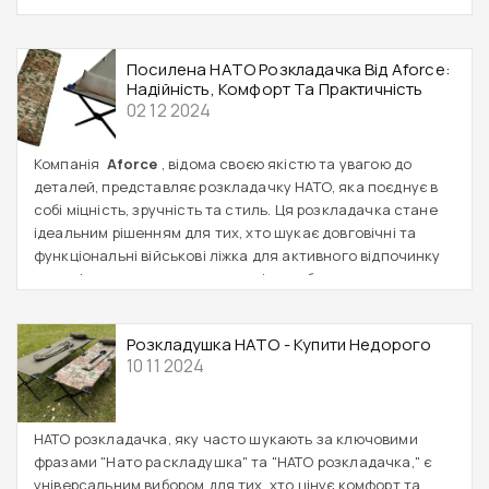
Посилена НАТО Розкладачка Від Aforce:
Надійність, Комфорт Та Практичність
02 12 2024
Компанія
Aforce
, відома своєю якістю та увагою до
деталей, представляє розкладачку НАТО, яка поєднує в
собі міцність, зручність та стиль. Ця розкладачка стане
ідеальним рішенням для тих, хто шукає довговічні та
функціональні військові ліжка для активного відпочинку
та навіть як запасне спальне місце у будинку.
Розкладушка НАТО - Купити Недорого
10 11 2024
НАТО розкладачка, яку часто шукають за ключовими
фразами "Нато раскладушка" та "НАТО розкладачка," є
універсальним вибором для тих, хто цінує комфорт та