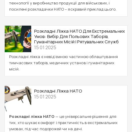
технології у виробництво продукції для військових, і
посилені розкладачки НАТО – яскравий приклад цього.
Розкладні Ліжка НАТО Для Екстремальних
Умов: Вибір Для Польових Таборів,
Гуманітарних Місій І Рятувальних Служб
15 01 2025
Розкладні ліжка є невід’ємною частиною облаштування
тимчасових таборів, медичних установ і гуманітарних
місій.
Розкладні Ліжка НАТО
15 01 2025
Розкладні ліжка НАТО
— це універсальне рішення для
тих, хто шукає комфорт і практичність в екстремальних
умовах, під час подорожей чи на дачі.