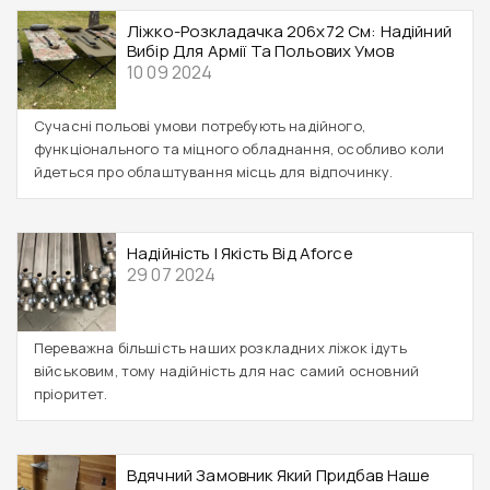
Ліжко-Розкладачка 206x72 См: Надійний
Вибір Для Армії Та Польових Умов
10 09 2024
Сучасні польові умови потребують надійного,
функціонального та міцного обладнання, особливо коли
йдеться про облаштування місць для відпочинку.
Надійність І Якість Від Aforce
29 07 2024
Переважна більшість наших розкладних ліжок ідуть
військовим, тому надійність для нас самий основний
пріоритет.
Вдячний Замовник Який Придбав Наше