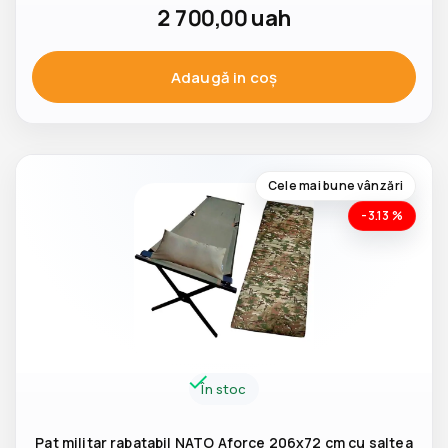
2 700,00
uah
Adaugă in coş
Cele mai bune vânzări
-3.13 %
În stoc
Pat militar rabatabil NATO Aforce 206x72 cm cu saltea