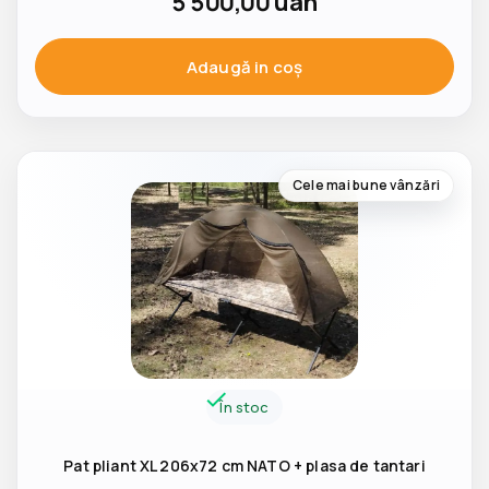
5 500,00
uah
Adaugă in coş
Cele mai bune vânzări
În stoc
Pat pliant XL 206x72 cm NATO + plasa de tantari