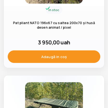
În stoc
Pat pliant NATO 196x67 cu saltea 200x70 și husă
desen animat / pixel
3 950,00
uah
Adaugă in coş