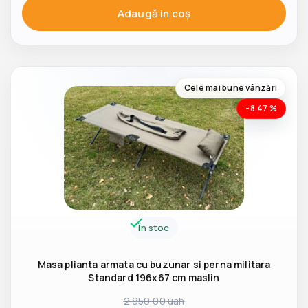
Adaugă in coş
Cele mai bune vânzări
-8.47 %
În stoc
Masa plianta armata cu buzunar si perna militara
Standard 196x67 cm maslin
2 950,00
uah