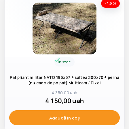
-4.6 %
În stoc
Pat pliant militar NATO 196x67 + saltea 200x70 + perna
(nu cade de pe pat) Multicam / Pixel
4 350,00
uah
4 150,00
uah
Adaugă in coş