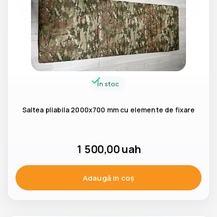
În stoc
Saltea pliabila 2000x700 mm cu elemente de fixare
1 500,00
uah
Adaugă in coş