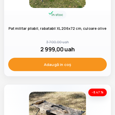
În stoc
Pat militar pliabil, rabatabil XL 206x72 cm, culoare olive
3 700,00
uah
2 999,00
uah
Adaugă in coş
-8.47 %