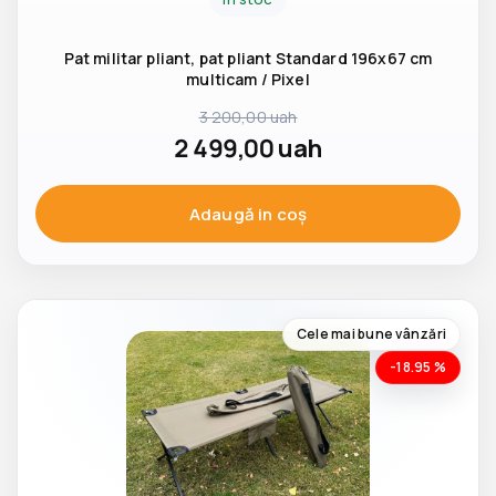
Pat militar pliant, pat pliant Standard 196x67 cm
multicam / Pixel
3 200,00
uah
2 499,00
uah
Adaugă in coş
Cele mai bune vânzări
-18.95 %