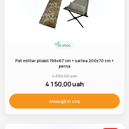
În stoc
Pat militar pliabil 196x67 cm + saltea 200x70 cm +
perna
4 350,00
uah
4 150,00
uah
Adaugă in coş