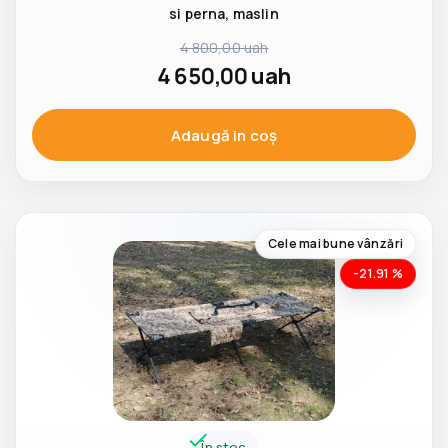
si perna, maslin
4 800,00
uah
4 650,00
uah
Adaugă in coş
Cele mai bune vânzări
-21.91 %
În stoc