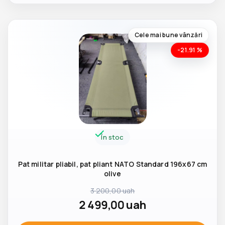
Cele mai bune vânzări
-21.91 %
În stoc
Pat militar pliabil, pat pliant NATO Standard 196x67 cm
olive
3 200,00
uah
2 499,00
uah