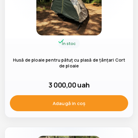
În stoc
Husă de ploaie pentru pătuț cu plasă de țânțari Cort
de ploaie
3 000,00
uah
Adaugă in coş