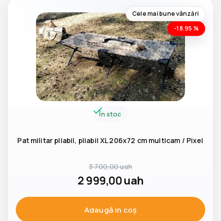
Cele mai bune vânzări
-18.95 %
În stoc
Pat militar pliabil, pliabil XL 206x72 cm multicam / Pixel
3 700,00
uah
2 999,00
uah
Adaugă in coş