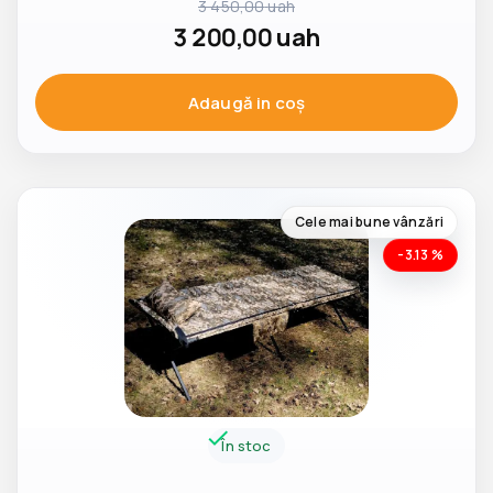
3 450,00
uah
3 200,00
uah
Adaugă in coş
Cele mai bune vânzări
-3.13 %
În stoc