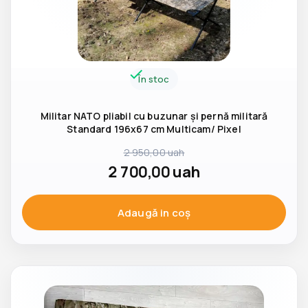
În stoc
Militar NATO pliabil cu buzunar și pernă militară
Standard 196x67 cm Multicam/ Pixel
2 950,00
uah
2 700,00
uah
Adaugă in coş