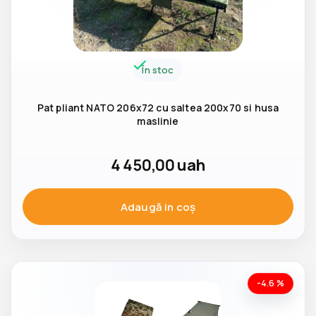
În stoc
Pat pliant NATO 206x72 cu saltea 200x70 si husa
maslinie
4 450,00
uah
Adaugă in coş
-4.6 %