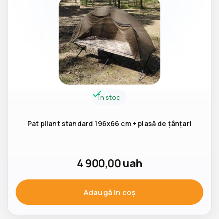
În stoc
Pat pliant standard 196x66 cm + plasă de țânțari
4 900,00
uah
Adaugă in coş