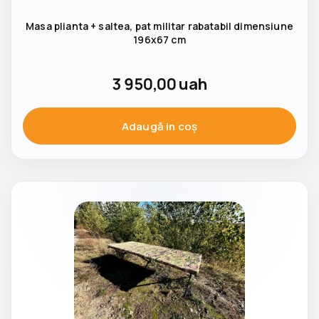
Masa plianta + saltea, pat militar rabatabil dimensiune
196x67 cm
3 950,00
uah
Adaugă in coş