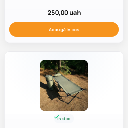
250,00
uah
Adaugă in coş
În stoc