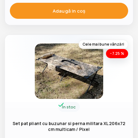
Adaugă in coş
Cele mai bune vânzări
-7.25 %
În stoc
Set pat pliant cu buzunar si perna militara XL 206x72
cm multicam / Pixel