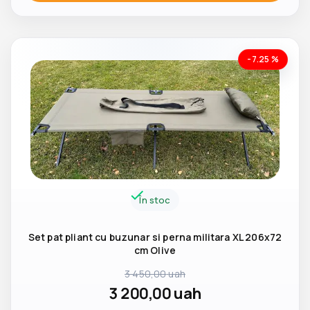
-7.25 %
În stoc
Set pat pliant cu buzunar si perna militara XL 206x72
cm Olive
3 450,00
uah
3 200,00
uah