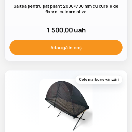
Saltea pentru pat pliant 2000×700 mm cu curele de
fixare, culoare olive
1 500,00
uah
Adaugă in coş
Cele mai bune vânzări