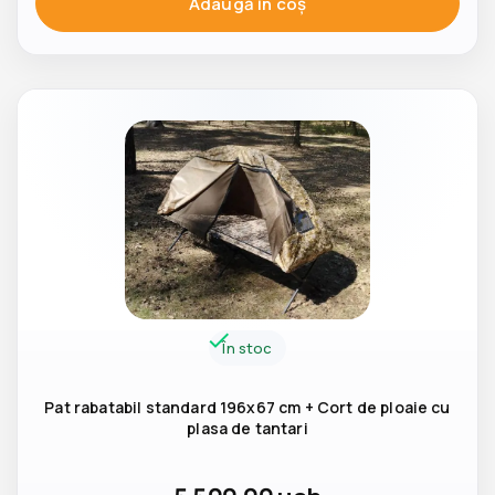
Adaugă in coş
În stoc
Pat rabatabil standard 196x67 cm + Cort de ploaie cu
plasa de tantari