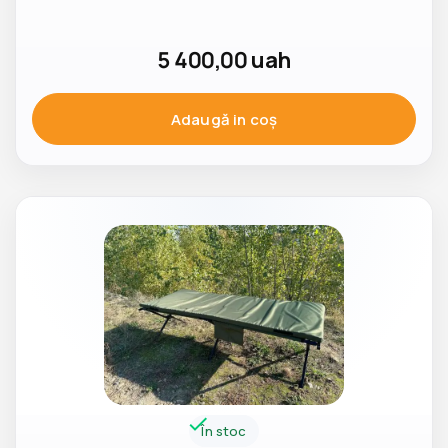
5 400,00
uah
Adaugă in coş
În stoc